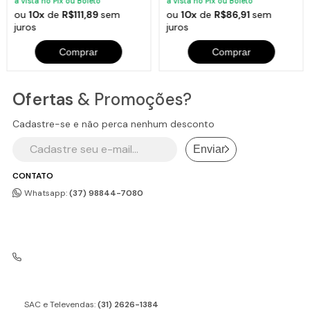
à vista no Pix ou Boleto
à vista no Pix ou Boleto
ou
10x
de
R$111,89
sem
ou
10x
de
R$86,91
sem
juros
juros
Comprar
Comprar
Ofertas
& Promoções?
Cadastre-se e não perca nenhum desconto
Enviar
CONTATO
Whatsapp:
(37) 98844-7080
SAC e Televendas:
(31) 2626-1384