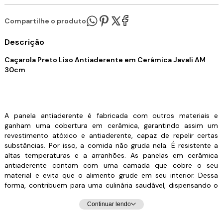
Compartilhe o produto:
Descrição
Caçarola Preto Liso Antiaderente em Cerâmica Javali AM
30cm
A panela antiaderente é fabricada com outros materiais e
ganham uma cobertura em cerâmica, garantindo assim um
revestimento atóxico e antiaderente, capaz de repelir certas
substâncias. Por isso, a comida não gruda nela. É resistente a
altas temperaturas e a arranhões. As panelas em cerâmica
antiaderente contam com uma camada que cobre o seu
material e evita que o alimento grude em seu interior. Dessa
forma, contribuem para uma culinária saudável, dispensando o
uso excessivo de gordura ou óleos vegetais. Para quem gosta
de um peixe ou filé de frango grelhado, ou não dispensa uma
Continuar lendo
omelete delicioso, não pode deixar de ter uma em sua cozinha.