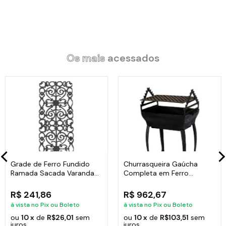
Itens Inclusos:
01 Caçarola Preto Liso Antiaderente em Cerâmica Javali AM
30cm.
01 Tampa de Vidro Temperado Avulsa 30cm.
Os mais
acessados
Código:
1146-JAV
Grade de Ferro Fundido
Churrasqueira Gaúcha
Ramada Sacada Varanda
Completa em Ferro
Escada 95x36cm
Fundido 35x50cm
R$ 241,86
R$ 962,67
à vista no Pix ou Boleto
à vista no Pix ou Boleto
ou
10 x
de
R$26,01
sem
ou
10 x
de
R$103,51
sem
juros
juros