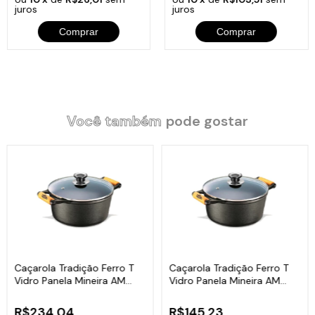
Alça: Madeira.
juros
juros
Peso: 5,55Kg.
Comprar
Comprar
Litragem: 4L.
Chapa: Lisa.
Itens Inclusos:
Você também
pode gostar
01
Caçarola Tradição Panela Mineira Alça Madeira 24cm 4L
.
01 Tampa de Ferro Fundido Panela Mineira 24cm.
01 Batoque de Madeira.
Código:
235PM
Caçarola Tradição Ferro T
Caçarola Tradição Ferro T
Vidro Panela Mineira AM
Vidro Panela Mineira AM
24cm 4L
18cm 1,8L
R$234,04
R$145,23