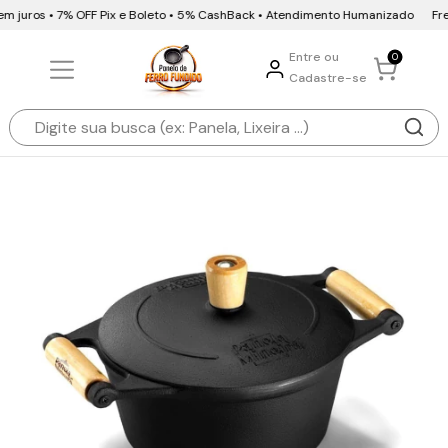
m juros • 7% OFF Pix e Boleto • 5% CashBack • Atendimento Humanizado
Frete
Entre ou
0
Cadastre-se