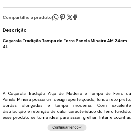
Compartilhe o produto:
Descrição
Caçarola Tradição Tampa de Ferro Panela Mineira AM 24cm
4L
A Caçarola Tradição Alça de Madeira e Tampa de Ferro da
Panela Mineira possui um design aperfeiçoado, fundo reto preto,
bordas alongadas e tampa moderna. Com excelente
distribuição e retenção de calor característico do ferro fundido,
esse produto se torna ideal para assar, grelhar, fritar e cozinhar.
Seu formato redondo é muito utilizado para o preparo de arroz,
Continuar lendo
bife, frango, feijão, carnes e legumes, cozinhando os alimentos