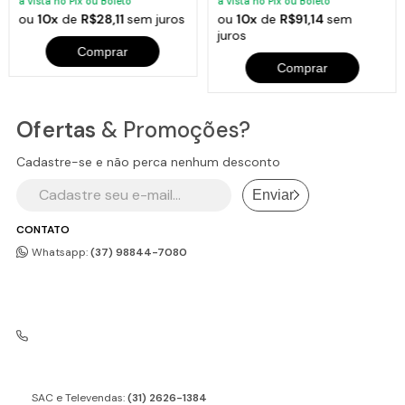
à vista no Pix ou Boleto
à vista no Pix ou Boleto
ou
10x
de
R$28,11
sem juros
ou
10x
de
R$91,14
sem
juros
Comprar
Comprar
Ofertas
& Promoções?
Cadastre-se e não perca nenhum desconto
Enviar
CONTATO
Whatsapp:
(37) 98844-7080
SAC e Televendas:
(31) 2626-1384