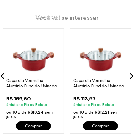
Especificações Técnicas:
Você vai
se interessar
Revestimento Interno: Diamantado/Usinado.
Revestimento Externo: Alumínio Fundido Vermelha.
Alça Madeira Tampa de Vidro.
Litragem: 4,8L.
Altura: 10,5cm.
Largura: 26cm.
Peso: 2,10Kg.
Itens Inclusos:
Caçarola Vermelha
Caçarola Vermelha
Alumínio Fundido Usinado
Alumínio Fundido Usinado
01 Caçarola Vermelha Alumínio Fundido Usinado Javali AM 26cm.
Javali Am 22Cm
Javali Am 16Cm
01 Tampa de Vidro Temperado Avulsa 26cm.
R$ 169,60
R$ 113,57
à vista no Pix ou Boleto
à vista no Pix ou Boleto
Código:
259-JAV
ou
10 x
de
R$18,24
sem
ou
10 x
de
R$12,21
sem
juros
juros
Comprar
Comprar