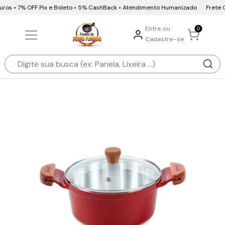
uros • 7% OFF Pix e Boleto • 5% CashBack • Atendimento Humanizado
Frete Gr
Entre ou
0
Cadastre-se