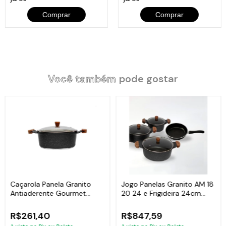
Comprar
Comprar
Você também
pode gostar
Caçarola Panela Granito
Jogo Panelas Granito AM 18
Antiaderente Gourmet
20 24 e Frigideira 24cm
Javali AM 22cm
Javali
R$261,40
R$847,59