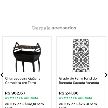
Os mais
acessados
Churrasqueira Gaúcha
Grade de Ferro Fundido
Completa em Ferro
Ramada Sacada Varanda
Fundido 35x50cm
Escada 95x36cm
R$ 962,67
R$ 241,86
à vista no Pix ou Boleto
à vista no Pix ou Boleto
ou
10 x
de
R$103,51
sem
ou
10 x
de
R$26,01
sem
juros
juros