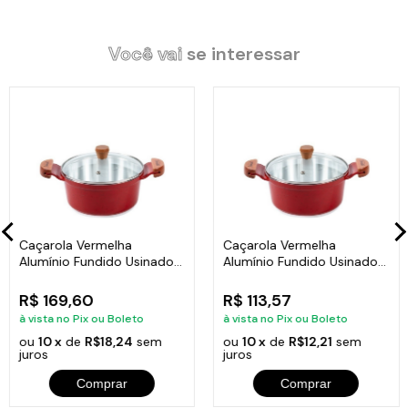
Especificações Técnicas:
Revestimento Interno: Diamantado/Usinado.
Você vai
se interessar
Revestimento Externo: Alumínio Fundido Vermelha.
Alça Madeira Tampa de Vidro.
Litragem: 5,8L.
Largura: 28cm.
Altura: 11cm.
Peso: 2,30Kg.
Itens Inclusos:
01 Caçarola Vermelha Alumínio Fundido Usinado Javali AM 28cm.
01 Tampa de Vidro Temperado Avulsa 28cm.
Caçarola Vermelha
Caçarola Vermelha
Código:
261-JAV
Alumínio Fundido Usinado
Alumínio Fundido Usinado
Javali Am 22Cm
Javali Am 16Cm
R$ 169,60
R$ 113,57
à vista no Pix ou Boleto
à vista no Pix ou Boleto
ou
10 x
de
R$18,24
sem
ou
10 x
de
R$12,21
sem
juros
juros
Comprar
Comprar