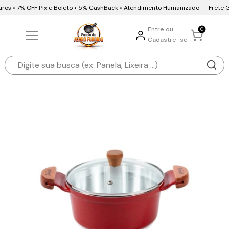
ros • 7% OFF Pix e Boleto • 5% CashBack • Atendimento Humanizado
Frete Grá
Entre ou
0
Cadastre-se