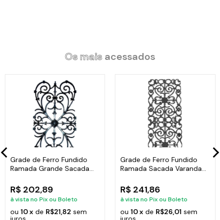
Os mais
acessados
Grade de Ferro Fundido
Grade de Ferro Fundido
Ramada Grande Sacada
Ramada Sacada Varanda
Varanda 74x37cm
Escada 95x36cm
R$ 202,89
R$ 241,86
à vista no Pix ou Boleto
à vista no Pix ou Boleto
ou
10 x
de
R$21,82
sem
ou
10 x
de
R$26,01
sem
juros
juros