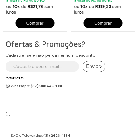
à vista no Pix ou Boleto
à vista no Pix ou Boleto
ou
10x
de
R$21,76
sem
ou
10x
de
R$19,33
sem
juros
juros
Comprar
Comprar
Ofertas
& Promoções?
Cadastre-se e não perca nenhum desconto
Enviar
CONTATO
Whatsapp:
(37) 98844-7080
SAC e Televendas:
(31) 2626-1384