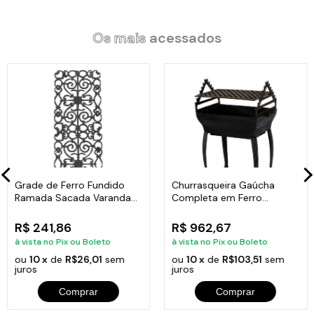
Altura: 9cm.
Os mais
acessados
Itens Inclusos:
01 Caçarola Vermelha Antiaderente Marmorizada Javali AA
20cm.
01 Tampa de Vidro Temperado Avulsa 20cm.
Código:
0020.AAVM-JAV
Grade de Ferro Fundido
Churrasqueira Gaúcha
Ramada Sacada Varanda
Completa em Ferro
Escada 95x36cm
Fundido 35x50cm
R$ 241,86
R$ 962,67
à vista no Pix ou Boleto
à vista no Pix ou Boleto
ou
10 x
de
R$26,01
sem
ou
10 x
de
R$103,51
sem
juros
juros
Comprar
Comprar