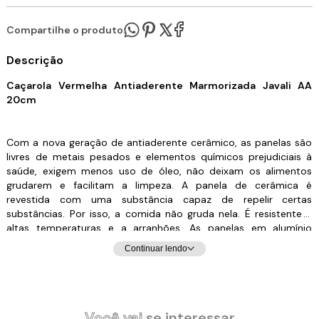
Compartilhe o produto:
Descrição
Caçarola Vermelha Antiaderente Marmorizada Javali AA
20cm
Com a nova geração de antiaderente cerâmico, as panelas são
livres de metais pesados e elementos químicos prejudiciais à
saúde, exigem menos uso de óleo, não deixam os alimentos
grudarem e facilitam a limpeza. A panela de cerâmica é
revestida com uma substância capaz de repelir certas
substâncias. Por isso, a comida não gruda nela. É resistente a
altas temperaturas e a arranhões. As panelas em alumínio
antiaderente contam com uma camada que cobre o seu
Continuar lendo
material e evita que o alimento grude em seu interior. Dessa
forma, contribuem para uma culinária saudável, dispensando o
uso excessivo de gordura ou óleos vegetais. Para quem gosta
de um peixe ou filé de frango grelhado, ou não dispensa um
omelete delicioso, não pode deixar de ter uma em sua cozinha.
Você vai
se interessar