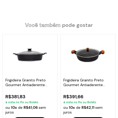
Você também
pode gostar
Frigideira Granito Preto
Frigideira Granito Preto
Gourmet Antiaderente
Gourmet Antiaderente
Javali AA 30cm
Javali AM 30cm
R$381,83
R$391,66
à vista no Pix ou Boleto
à vista no Pix ou Boleto
ou
10x
de
R$41,06
sem
ou
10x
de
R$42,11
sem
juros
juros