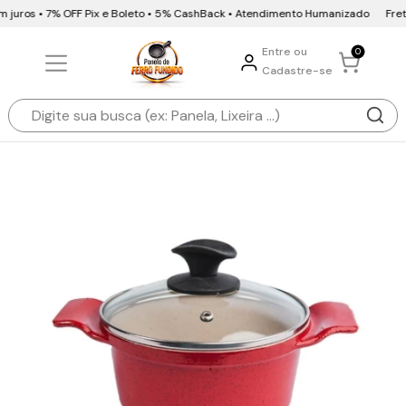
 juros • 7% OFF Pix e Boleto • 5% CashBack • Atendimento Humanizado
Frete 
Entre ou
0
Cadastre-se