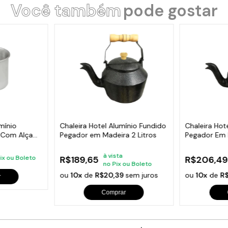
Você também
pode gostar
mínio
Chaleira Hotel Alumínio Fundido
Chaleira Hot
e Com Alça
Pegador em Madeira 2 Litros
Pegador Em 
à vista
Pix ou Boleto
R$189,65
R$206,49
no Pix ou Boleto
ou
10x
de
R$20,39
sem juros
ou
10x
de
R
r
Comprar