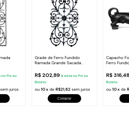
amada
Grade de Ferro Fundido
Capacho Fo
Ramada Grande Sacada
Ferro Fundi
cada 80X41
Varanda 74x37cm
38X14Cm
R$ 202,89
R$ 316,4
a no Pix ou
à vista no Pix ou
Boleto
Boleto
sem juros
ou
10 x
de
R$21,82
sem juros
ou
10 x
de
Comprar