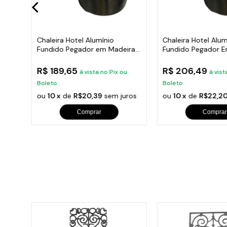
Chaleira Hotel Alumínio
Chaleira Hotel Alum
Fundido Pegador em Madeira 2
Fundido Pegador E
Litros
4 Litros
R$ 189,65
R$ 206,49
à vista no Pix ou
à vist
Boleto
Boleto
os
ou
10 x
de
R$20,39
sem juros
ou
10 x
de
R$22,2
Comprar
Comprar