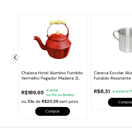
umínio
Chaleira Hotel Alumínio Fundido
Caneca Escolar Alu
Vermelho Pegador Madeira 2L
Fundido Resistent
300ml
à vista
R$8,31
R$189,65
à vista no 
o
no Pix ou Boleto
os
ou
10x
de
R$20,39
sem juros
Compra
Comprar