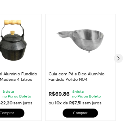
el Alumínio Fundido
Cuia com Pé e Bico Alumínio
Chale
Madeira 4 Litros
Fundido Polido N04
Verme
à vista
à vista
R$69,86
R$2
no Pix ou Boleto
no Pix ou Boleto
$22,20
sem juros
ou
10x
de
R$7,51
sem juros
ou
10
Comprar
Comprar