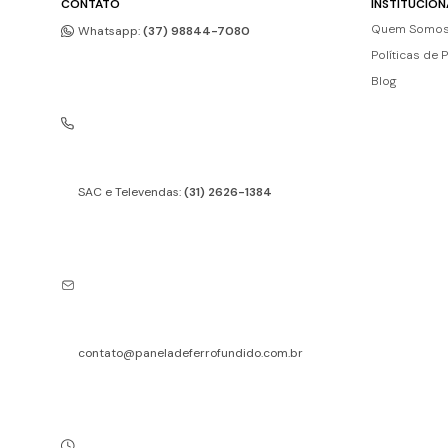
CONTATO
INSTITUCION
Quem Somo
Whatsapp:
(37) 98844-7080
Políticas de 
Blog
SAC e Televendas:
(31) 2626-1384
contato@paneladeferrofundido.com.br