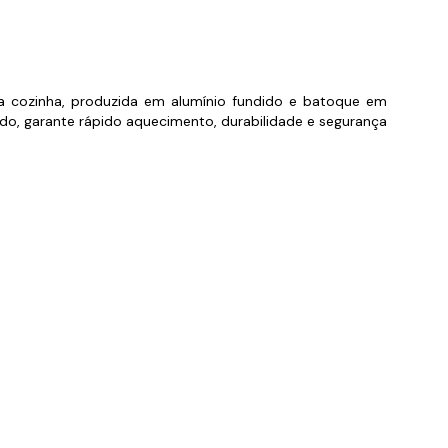
orios para Piscinas
udo
sua cozinha, produzida em alumínio fundido e batoque em
ado, garante rápido aquecimento, durabilidade e segurança