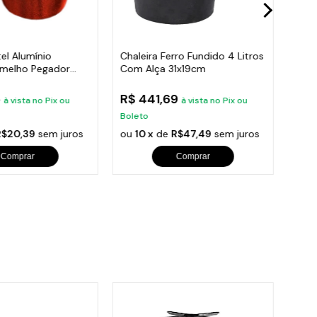
tel Alumínio
Chaleira Ferro Fundido 4 Litros
Chal
rmelho Pegador
Com Alça 31x19cm
Cont
5
R$ 441,69
R$ 
à vista no Pix ou
à vista no Pix ou
Boleto
Bole
R$20,39
sem juros
ou
10 x
de
R$47,49
sem juros
ou
1
Comprar
Comprar