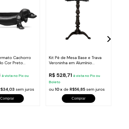
rmato Cachorro
Kit Pé de Mesa Base e Trava
Flo
do Cor Preto
Veroninha em Alumínio
Ferr
Fundido
41X
8
R$ 528,71
R$ 
à vista no Pix ou
à vista no Pix ou
Boleto
Bole
R$34,03
sem juros
ou
10 x
de
R$56,85
sem juros
ou
1
Comprar
Comprar