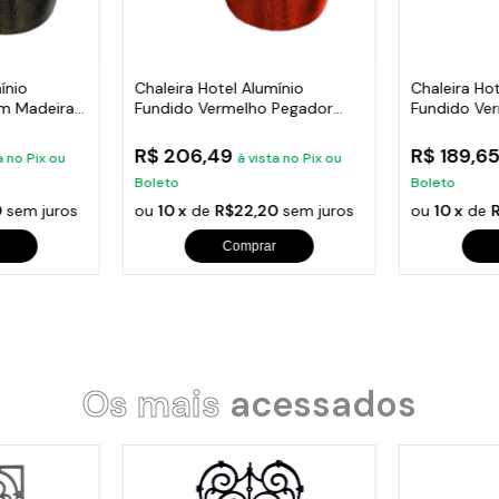
ínio
Chaleira Hotel Alumínio
Chaleira Ho
m Madeira
Fundido Vermelho Pegador
Fundido Ve
Madeira 4L
Madeira 2L
R$ 206,49
R$ 189,6
a no Pix ou
à vista no Pix ou
Boleto
Boleto
0
sem juros
ou
10 x
de
R$22,20
sem juros
ou
10 x
de
Comprar
Os mais
acessados