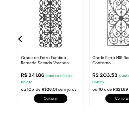
Meia
Grade de Ferro Fundido
Grade Ferro N19 R
Ramada Sacada Varanda
Contorno
Escada 95x36cm
Varanda,Sacada,Es
R$ 241,86
R$ 203,53
u
à vista no Pix ou
à vist
Boleto
Boleto
os
ou
10 x
de
R$26,01
sem juros
ou
10 x
de
R$21,89
Comprar
Comprar