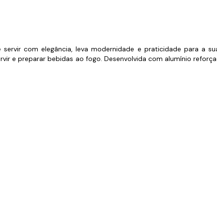
s de Fio Elétrico
pões e Tampas de Chão
Acess
Ver T
e servir com elegância, leva modernidade e praticidade para a 
rvir e preparar bebidas ao fogo. Desenvolvida com alumínio reforç