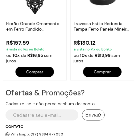
Florão Grande Ornamento
Travessa Estilo Redonda
em Ferro Fundido
Tampa Ferro Panela Mineira
Decoração 57x38cm
18cm 0,9L
R$157,59
R$130,12
à vista no Pix ou Boleto
à vista no Pix ou Boleto
ou
10x
de
R$16,95
sem
ou
10x
de
R$13,99
sem
juros
juros
Comprar
Comprar
Ofertas
& Promoções?
Cadastre-se e não perca nenhum desconto
Enviar
CONTATO
Whatsapp:
(37) 98844-7080