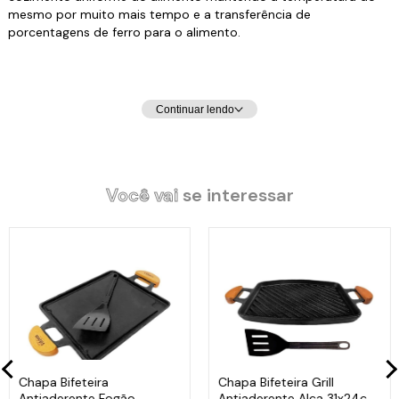
mesmo por muito mais tempo e a transferência de
porcentagens de ferro para o alimento.
Continuar lendo
Especificações Técnicas:
Você vai
se interessar
Dimensões: 19cm
Altura: 2 cm
Peso: 1,09 kg
Código: 0005
Chapa Bifeteira
Chapa Bifeteira Grill
Antiaderente Fogão
Antiaderente Alça 31x24cm