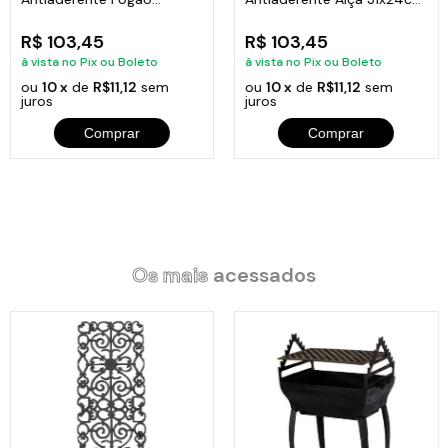
Churrasqueira Alumínio
e Espátula
R$ 103,45
R$ 103,45
Itens Inclusos:
à vista no Pix ou Boleto
à vista no Pix ou Boleto
ou
10 x
de
R$11,12
sem
ou
10 x
de
R$11,12
sem
juros
juros
01 Chapa Bifeteira Redonda Lisa 2 Alças Santana 19x2cm
Comprar
Comprar
Os mais
acessados
Produto plataforma Plast.