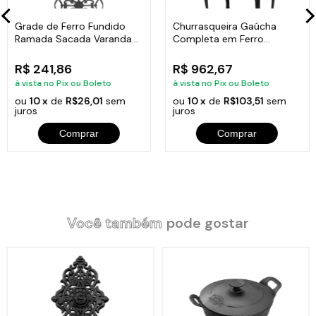
Grade de Ferro Fundido
Churrasqueira Gaúcha
Ramada Sacada Varanda
Completa em Ferro
Escada 95x36cm
Fundido 35x50cm
R$ 241,86
R$ 962,67
à vista no Pix ou Boleto
à vista no Pix ou Boleto
ou
10 x
de
R$26,01
sem
ou
10 x
de
R$103,51
sem
juros
juros
Comprar
Comprar
Você também
pode gostar