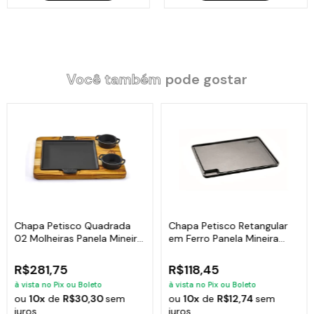
Você também
pode gostar
Chapa Petisco Quadrada
Chapa Petisco Retangular
02 Molheiras Panela Mineira
em Ferro Panela Mineira
22x22cm
28x23cm
R$281,75
R$118,45
à vista no Pix ou Boleto
à vista no Pix ou Boleto
ou
10x
de
R$30,30
sem
ou
10x
de
R$12,74
sem
juros
juros