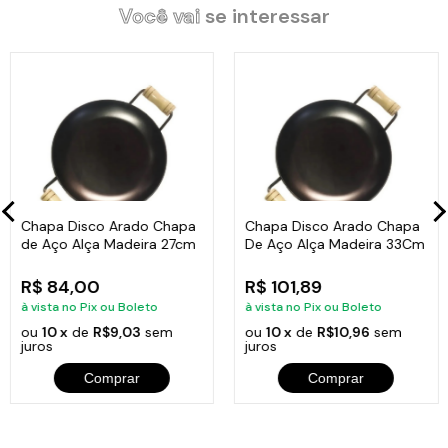
Você vai
se interessar
_x005F_x000D_
_x005F_x000D_
Características do Produto:
_x005F_x000D_
Comprimento Total (com as alças): 65cm
_x005F_x000D_
Material: Chapa de Aço.
_x005F_x000D_
Chapa Disco Arado Chapa
Chapa Disco Arado Chapa
Diâmetro : 53cm.
de Aço Alça Madeira 27cm
De Aço Alça Madeira 33Cm
_x005F_x000D_
R$ 84,00
R$ 101,89
Alça: Madeira.
à vista no Pix ou Boleto
à vista no Pix ou Boleto
_x005F_x000D_
ou
10 x
de
R$9,03
sem
ou
10 x
de
R$10,96
sem
juros
juros
Peso: 5,7Kg.
Comprar
Comprar
_x005F_x000D_
_x005F_x000D_