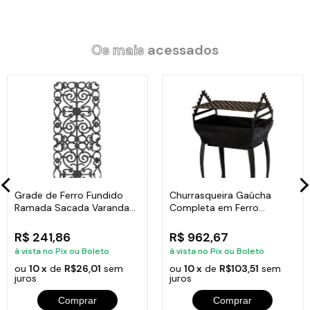
Itens Inclusos:
_x005F_x000D_
01 Chapa Disco Arado Chapa de Aço Alça Madeira 53cm.
Os mais
acessados
_x005F_x000D_
_x005F_x000D_
Código:
Chapa_ara_Alca_53mard
_x005F_x000D_
_x005F_x000D_
Grade de Ferro Fundido
Churrasqueira Gaúcha
Ramada Sacada Varanda
Completa em Ferro
Escada 95x36cm
Fundido 35x50cm
R$ 241,86
R$ 962,67
à vista no Pix ou Boleto
à vista no Pix ou Boleto
ou
10 x
de
R$26,01
sem
ou
10 x
de
R$103,51
sem
juros
juros
Comprar
Comprar