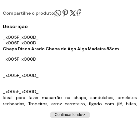
Compartilhe o produto:
Descrição
_x005F_x000D_
_x005F_x000D_
Chapa Disco Arado Chapa de Aço Alça Madeira 53cm
_x005F_x000D_
_x005F_x000D_
_x005F_x000D_
Ideal para fazer macarrão na chapa, sanduíches, omeletes
recheadas, Tropeiros, arroz carreteiro, fígado com jiló, bifes,
peixes. Tudo com sabor diferenciado que só quem usa disco de
Continuar lendo
arado sabe. Ideal para Fogão à lenha, Fogão a gás e Fogareiro.
Muito usado por ser resistente e manter-se aquecido por muito
mais tempo. Ideal para ser usado em campings, sítios e
residencial.