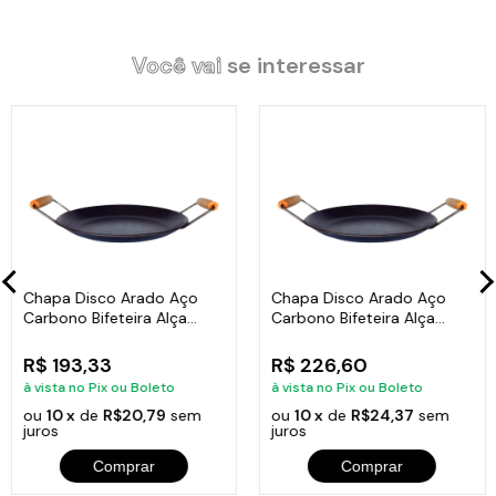
Modelo: Frita Ovo.
Diâmetro : 17cm.
Altura: 2,5cm.
Você vai
se interessar
Peso: 0,665Kg.
Cabo: Madeira.
Itens Inclusos:
01 Chapa Disco Arado Frita Ovo Chapa de Aço Cabo Madeira
17cm
Chapa Disco Arado Aço
Chapa Disco Arado Aço
Carbono Bifeteira Alça
Carbono Bifeteira Alça
Código:
494-BS
Madeira 33cm
Madeira 40cm
R$ 193,33
R$ 226,60
à vista no Pix ou Boleto
à vista no Pix ou Boleto
ou
10 x
de
R$20,79
sem
ou
10 x
de
R$24,37
sem
juros
juros
Comprar
Comprar