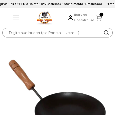
uros • 7% OFF Pix e Boleto • 5% CashBack • Atendimento Humanizado
Frete Gr
Entre ou
0
Cadastre-se