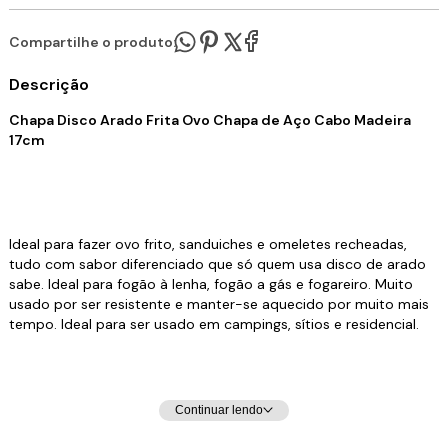
Compartilhe o produto:
Descrição
Chapa Disco Arado Frita Ovo Chapa de Aço Cabo Madeira
17cm
Ideal para fazer ovo frito, sanduiches e omeletes recheadas,
tudo com sabor diferenciado que só quem usa disco de arado
sabe. Ideal para fogão à lenha, fogão a gás e fogareiro. Muito
usado por ser resistente e manter-se aquecido por muito mais
tempo. Ideal para ser usado em campings, sítios e residencial.
Características do Produto:
Continuar lendo
Diâmetro total: 29,5cm. ( Até o Cabo )
Material: Chapa de Aço.