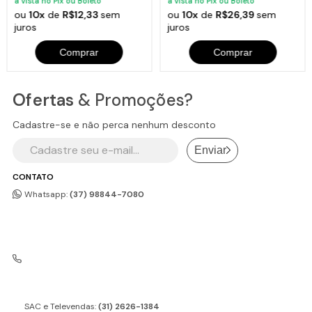
à vista no Pix ou Boleto
à vista no Pix ou Boleto
ou
10x
de
R$12,33
sem
ou
10x
de
R$26,39
sem
juros
juros
Comprar
Comprar
Ofertas
& Promoções?
Cadastre-se e não perca nenhum desconto
Enviar
CONTATO
Whatsapp:
(37) 98844-7080
SAC e Televendas:
(31) 2626-1384