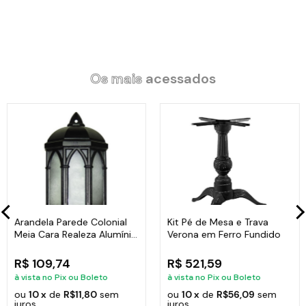
Os mais
acessados
Arandela Parede Colonial
Kit Pé de Mesa e Trava
Meia Cara Realeza Alumínio
Verona em Ferro Fundido
38x18cm
R$ 109,74
R$ 521,59
à vista no Pix ou Boleto
à vista no Pix ou Boleto
ou
10 x
de
R$11,80
sem
ou
10 x
de
R$56,09
sem
juros
juros