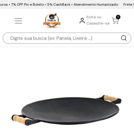
uros • 7% OFF Pix e Boleto • 5% CashBack • Atendimento Humanizado
Frete Gr
Entre ou
0
Cadastre-se