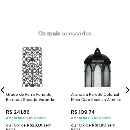
Código:
15890
Os mais
acessados
Grade de Ferro Fundido
Arandela Parede Colonial
Ramada Sacada Varanda
Meia Cara Realeza Alumínio
Escada 95x36cm
38x18cm
R$ 241,86
R$ 109,74
à vista no Pix ou Boleto
à vista no Pix ou Boleto
ou
10 x
de
R$26,01
sem
ou
10 x
de
R$11,80
sem
juros
juros