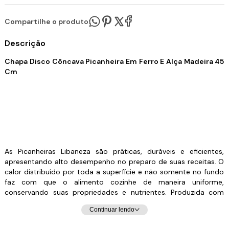
Compartilhe o produto:
Descrição
Chapa Disco Côncava Picanheira Em Ferro E Alça Madeira 45
Cm
As Picanheiras Libaneza são práticas, duráveis e eficientes,
apresentando alto desempenho no preparo de suas receitas. O
calor distribuído por toda a superfície e não somente no fundo
faz com que o alimento cozinhe de maneira uniforme,
conservando suas propriedades e nutrientes. Produzida com
material de alta qualidade, pode ser utilizada em qualquer tipo
Continuar lendo
de fogão (gás, elétrico, lenha, cerâmico e indução).