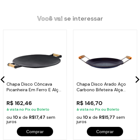
Você vai
se interessar
Descrição:
Diâmetro: 45cm
Largura com alça: 55cm
peso: 6,28kg
Chapa Disco Côncava
Chapa Disco Arado Aço
Picanheira Em Ferro E Alça
Carbono Bifeteira Alça
Madeira 35 Cm
Madeira 27cm
Itens Inclusos:
R$ 162,46
R$ 146,70
Chapa Disco Côncava Picanheira Em Ferro E Alça Madeira 45
à vista no Pix ou Boleto
à vista no Pix ou Boleto
Cm
ou
10 x
de
R$17,47
sem
ou
10 x
de
R$15,77
sem
juros
juros
Comprar
Comprar