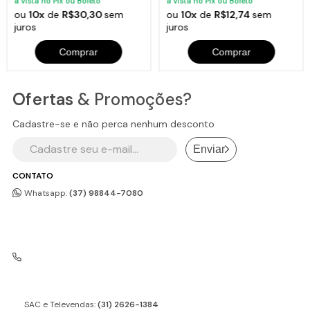
à vista no Pix ou Boleto
à vista no Pix ou Boleto
ou
10x
de
R$30,30
sem
ou
10x
de
R$12,74
sem
juros
juros
Comprar
Comprar
Ofertas
& Promoções?
Cadastre-se e não perca nenhum desconto
Enviar
CONTATO
Whatsapp:
(37) 98844-7080
SAC e Televendas:
(31) 2626-1384