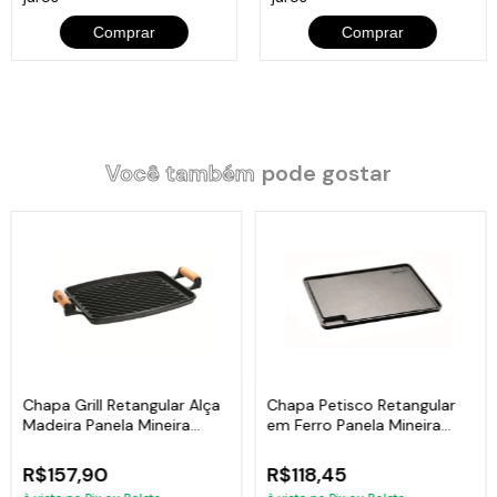
Peso: 4,5Kg.
Comprar
Comprar
Itens Inclusos:
01 Chapa Disco Churrasqueira Redonda e Cabo Panela Mineira
Você também
pode gostar
35cm.
Código:
645PM
Chapa Grill Retangular Alça
Chapa Petisco Retangular
Madeira Panela Mineira
em Ferro Panela Mineira
33x25cm
28x23cm
R$157,90
R$118,45