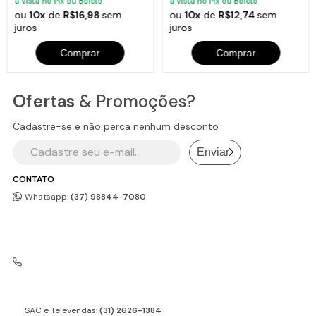
à vista no Pix ou Boleto
à vista no Pix ou Boleto
ou
10x
de
R$16,98
sem
ou
10x
de
R$12,74
sem
juros
juros
Comprar
Comprar
Ofertas
& Promoções?
Cadastre-se e não perca nenhum desconto
Enviar
CONTATO
Whatsapp:
(37) 98844-7080
SAC e Televendas:
(31) 2626-1384