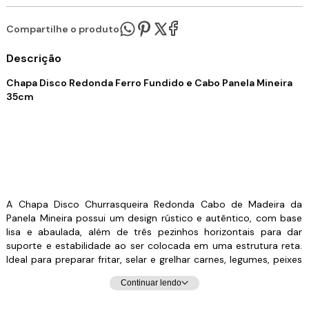
Compartilhe o produto:
Descrição
Chapa Disco Redonda Ferro Fundido e Cabo Panela Mineira
35cm
A Chapa Disco Churrasqueira Redonda Cabo de Madeira da
Panela Mineira possui um design rústico e autêntico, com base
lisa e abaulada, além de três pezinhos horizontais para dar
suporte e estabilidade ao ser colocada em uma estrutura reta.
Ideal para preparar fritar, selar e grelhar carnes, legumes, peixes
e outros alimentos, de maneira prática e eficiente. Sua
Continuar lendo
excelente distribuição e retenção de calor, característico do
ferro fundido, mantém os alimentos aquecidos por muito mais