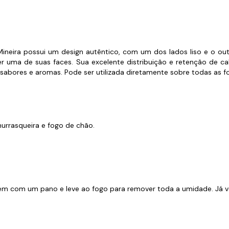
s de Fio Elétrico
pões e Tampas de Chão
Acess
Ver T
neira possui um design autêntico, com um dos lados liso e o outr
er uma de suas faces. Sua excelente distribuição e retenção de ca
abores e aromas. Pode ser utilizada diretamente sobre todas as fo
hurrasqueira e fogo de chão.
m com um pano e leve ao fogo para remover toda a umidade. Já ve