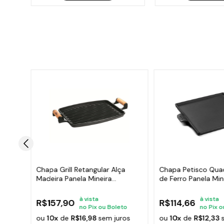
o Alça
Chapa Grill Retangular Alça
Chapa Petisco Qua
Madeira Panela Mineira
de Ferro Panela Min
33x25cm
24x24cm
à vista
à vista
R$157,90
R$114,66
to
no Pix ou Boleto
no Pix o
os
ou
10x
de
R$16,98
sem juros
ou
10x
de
R$12,33