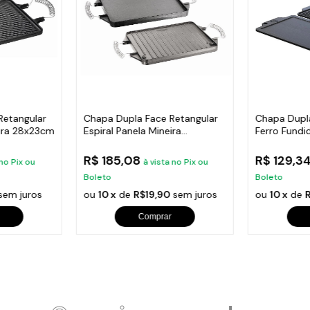
Retangular
Chapa Dupla Face Retangular
Chapa Dupl
eira 28x23cm
Espiral Panela Mineira
Ferro Fundi
30x25cm
38x23cm
R$ 185,08
R$ 129,3
 no Pix ou
à vista no Pix ou
Boleto
Boleto
sem juros
ou
10 x
de
R$19,90
sem juros
ou
10 x
de
R
Comprar