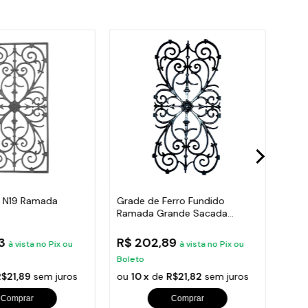
o N19 Ramada
Grade de Ferro Fundido
Grad
Ramada Grande Sacada
Jard
cada,Escada 80X41
Varanda 74x37cm
24x
53
R$ 202,89
R$ 
à vista no Pix ou
à vista no Pix ou
Boleto
Bole
R$21,89
sem juros
ou
10 x
de
R$21,82
sem juros
ou
1
Comprar
Comprar