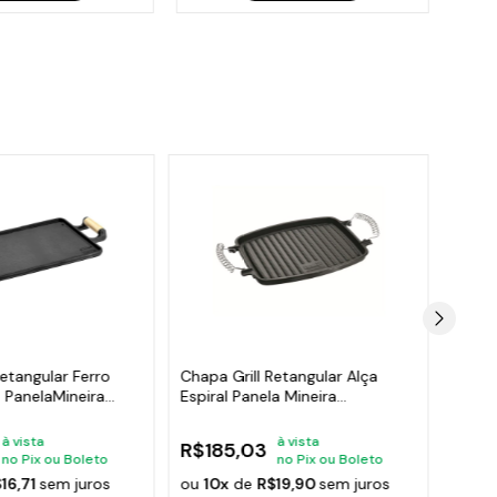
etangular Ferro
Chapa Grill Retangular Alça
Chapa
 PanelaMineira
Espiral Panela Mineira
Ferro
31x24,5cm
à vista
à vista
R$185,03
R$7
no Pix ou Boleto
no Pix ou Boleto
16,71
sem juros
ou
10x
de
R$19,90
sem juros
ou
10