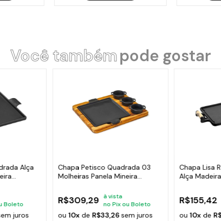
Você também
pode gostar
drada Alça
Chapa Petisco Quadrada 03
Chapa Lisa R
eira
Molheiras Panela Mineira
Alça Madeira
24x24cm
30x25
à vista
R$309,29
R$155,42
u Boleto
no Pix ou Boleto
sem juros
ou
10x
de
R$33,26
sem juros
ou
10x
de
R$