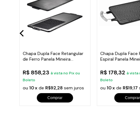
Chapa Dupla Face Retangular
Chapa Dupla Face 
ros
de Ferro Panela Mineira
Espiral Panela Min
90x42cm
R$ 858,23
R$ 178,32
x ou
à vista no Pix ou
à vista
Boleto
Boleto
uros
ou
10 x
de
R$92,28
sem juros
ou
10 x
de
R$19,17
Comprar
Comprar