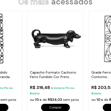
Os mais
acessados
ndido
Capacho Formato Cachorro
Grade Ferr
randa
Ferro Fundido Cor Preto
Contorno
38X14Cm
Varanda,Sa
R$ 316,48
R$ 203,
 no Pix ou
à vista no Pix ou
Boleto
Boleto
sem juros
ou
10 x
de
R$34,03
sem juros
ou
10 x
de
Comprar