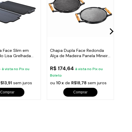
a Face Slim em
Chapa Dupla Face Redonda
Chap
do Lisa Grelhada
Alça de Madeira Panela Mineira
Ferr
30cm
4
R$ 174,64
R$ 
à vista no Pix ou
à vista no Pix ou
Boleto
Bole
$13,91
sem juros
ou
10 x
de
R$18,78
sem juros
ou
1
Comprar
Comprar