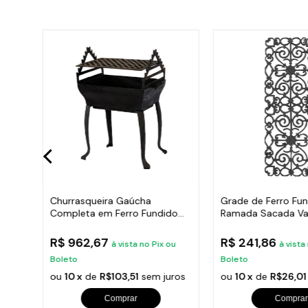
Churrasqueira Gaúcha
Grade de Ferro Fu
o
Completa em Ferro Fundido
Ramada Sacada Va
35x50cm
Escada 95x36cm
R$ 962,67
R$ 241,86
u
à vista no Pix ou
à vista
Boleto
Boleto
ros
ou
10 x
de
R$103,51
sem juros
ou
10 x
de
R$26,01
Comprar
Comprar