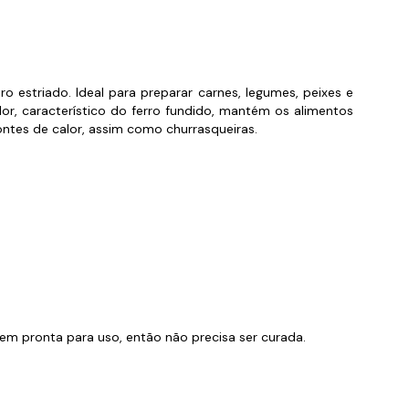
orios para Piscinas
udo
o estriado. Ideal para preparar carnes, legumes, peixes e
lor, característico do ferro fundido, mantém os alimentos
ntes de calor, assim como churrasqueiras.
m pronta para uso, então não precisa ser curada.