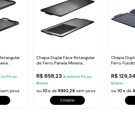
Retangular
Chapa Dupla Face Retangular
Chapa Dupl
eira
de Ferro Panela Mineira
Ferro Fundi
90x42cm
38x23cm
R$ 858,23
R$ 129,3
a no Pix ou
à vista no Pix ou
Boleto
Boleto
sem juros
ou
10 x
de
R$92,28
sem juros
ou
10 x
de
R
Comprar