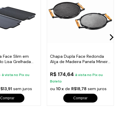
a Face Slim em
Chapa Dupla Face Redonda
Chap
do Lisa Grelhada
Alça de Madeira Panela Mineira
Ferr
30cm
4
R$ 174,64
R$ 
à vista no Pix ou
à vista no Pix ou
Boleto
Bole
$13,91
sem juros
ou
10 x
de
R$18,78
sem juros
ou
1
Comprar
Comprar