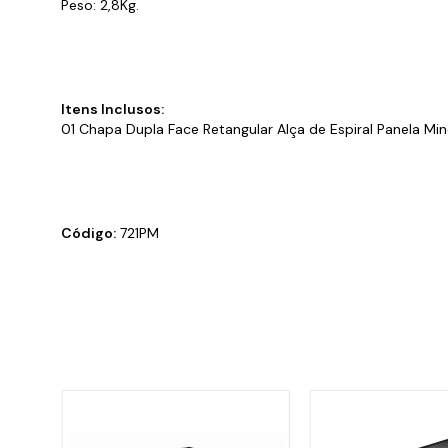
Peso: 2,8Kg.
Itens Inclusos:
01
Chapa Dupla Face Retangular Alça de Espiral Panela Mi
Código:
721PM