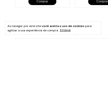
Comprar
Comprar
Ao navegar por este site
você aceita o uso de cookies
para
agilizar a sua experiência de compra.
Entendi
ro
Chapa Grill Retangular Alça
Chapa Petisco Ret
a
Espiral Panela Mineira
Ferro Panela Minei
31x24,5cm
à vista
à vista
R$185,03
R$118,45
to
no Pix ou Boleto
no Pix o