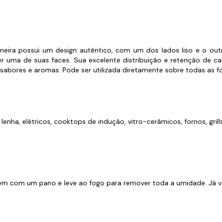
s de Fio Elétrico
pões e Tampas de Chão
Acess
Ver T
neira possui um design autêntico, com um dos lados liso e o outro
er uma de suas faces. Sua excelente distribuição e retenção de ca
abores e aromas. Pode ser utilizada diretamente sobre todas as fo
lenha, elétricos, cooktops de indução, vitro-cerâmicos, fornos, grill
m com um pano e leve ao fogo para remover toda a umidade. Já ve