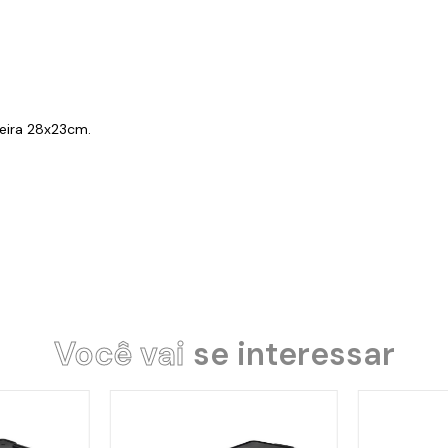
neira 28x23cm
.
Você vai
se interessar