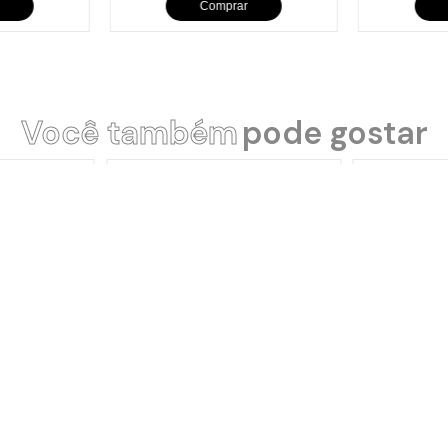
Comprar
Você também
pode gostar
angular em
Chapa Petisco Redonda Alça de
Chapa Petis
ra 28x23cm
Ferro Panela Mineira 24x1,5cm
Ferro Panela
à vista
R$93,35
R$74,58
u Boleto
no Pix ou Boleto