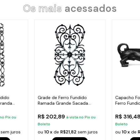
Os mais
acessados
ndido
Grade de Ferro Fundido
Capacho Fo
randa
Ramada Grande Sacada
Ferro Fundi
Varanda 74x37cm
38X14Cm
R$ 202,89
R$ 316,4
 no Pix ou
à vista no Pix ou
Boleto
Boleto
sem juros
ou
10 x
de
R$21,82
sem juros
ou
10 x
de