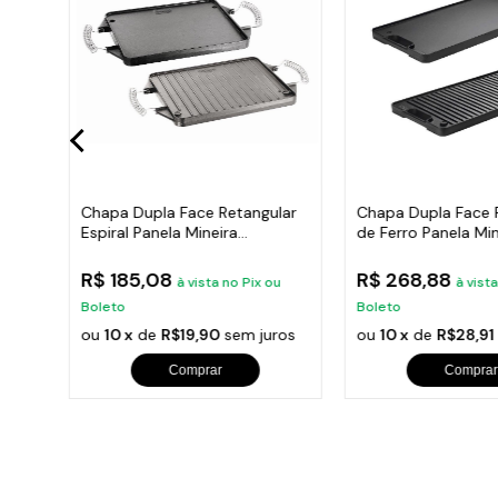
Chapa Dupla Face Retangular
Chapa Dupla Face 
ros
Espiral Panela Mineira
de Ferro Panela Min
30x25cm
50x25cm
R$ 185,08
R$ 268,88
x ou
à vista no Pix ou
à vist
Boleto
Boleto
uros
ou
10 x
de
R$19,90
sem juros
ou
10 x
de
R$28,91
Comprar
Comprar