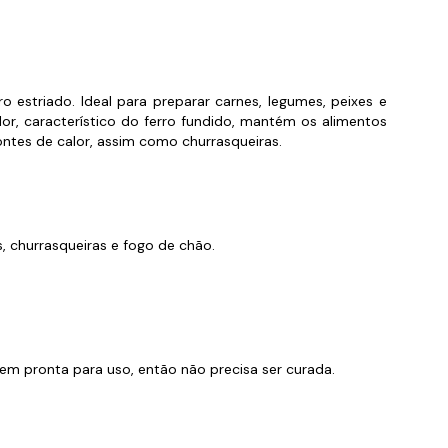
orios para Piscinas
udo
 estriado. Ideal para preparar carnes, legumes, peixes e
lor, característico do ferro fundido, mantém os alimentos
ntes de calor, assim como churrasqueiras.
s, churrasqueiras e fogo de chão.
m pronta para uso, então não precisa ser curada.