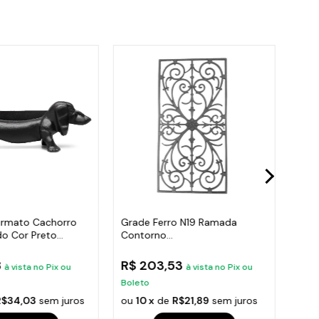
rmato Cachorro
Grade Ferro N19 Ramada
Grad
do Cor Preto
Contorno
Ram
Varanda,Sacada,Escada 80X41
Esc
8
R$ 203,53
R$ 
à vista no Pix ou
à vista no Pix ou
Boleto
Bole
R$34,03
sem juros
ou
10 x
de
R$21,89
sem juros
ou
1