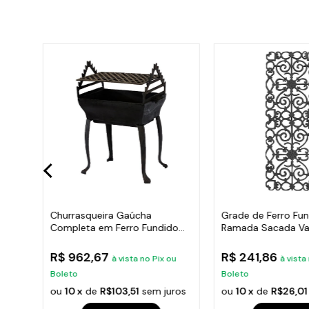
ana
Churrasqueira Gaúcha
Grade de Ferro Fu
Completa em Ferro Fundido
Ramada Sacada Va
35x50cm
Escada 95x36cm
R$ 962,67
R$ 241,86
u
à vista no Pix ou
à vista
Boleto
Boleto
ros
ou
10 x
de
R$103,51
sem juros
ou
10 x
de
R$26,01