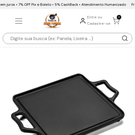
em juros • 7% OFF Pix e Boleto • 5% CashBack • Atendimento Humanizado
Fret
Entre ou
0
Cadastre-se