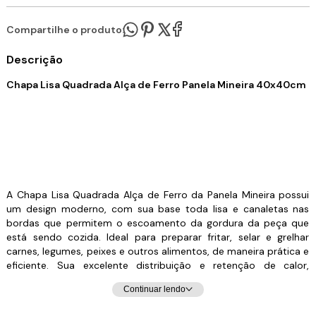
Compartilhe o produto:
Descrição
Chapa Lisa Quadrada Alça de Ferro Panela Mineira 40x40cm
A Chapa Lisa Quadrada Alça de Ferro da Panela Mineira possui
um design moderno, com sua base toda lisa e canaletas nas
bordas que permitem o escoamento da gordura da peça que
está sendo cozida. Ideal para preparar fritar, selar e grelhar
carnes, legumes, peixes e outros alimentos, de maneira prática e
eficiente. Sua excelente distribuição e retenção de calor,
característico do ferro fundido, mantém os alimentos
Continuar lendo
aquecidos por muito mais tempo, além de enaltecer seus
sabores e aromas. Pode ser utilizada diretamente sobre todas