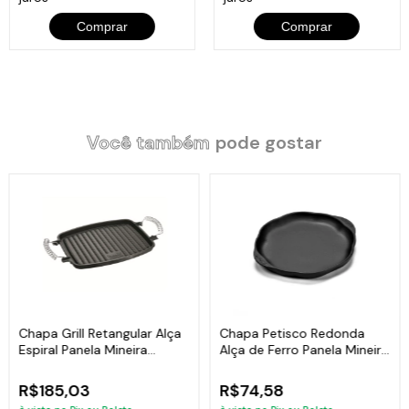
Comprar
Comprar
Itens Inclusos:
01 Chapa Lisa Quadrada Alça de Ferro Panela Mineira 40x40cm.
Você também
pode gostar
Código:
735PM
Chapa Grill Retangular Alça
Chapa Petisco Redonda
Espiral Panela Mineira
Alça de Ferro Panela Mineira
31x24,5cm
20x1,5cm
R$185,03
R$74,58