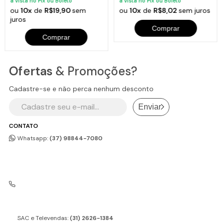
à vista no Pix ou Boleto
à vista no Pix ou Boleto
ou
10x
de
R$19,90
sem
ou
10x
de
R$8,02
sem juros
juros
Comprar
Comprar
Ofertas
& Promoções?
Cadastre-se e não perca nenhum desconto
Enviar
CONTATO
Whatsapp:
(37) 98844-7080
SAC e Televendas:
(31) 2626-1384