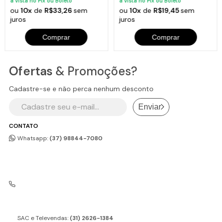
à vista no Pix ou Boleto
à vista no Pix ou Boleto
ou
10x
de
R$33,26
sem
ou
10x
de
R$19,45
sem
juros
juros
Comprar
Comprar
Ofertas
& Promoções?
Cadastre-se e não perca nenhum desconto
Enviar
CONTATO
Whatsapp:
(37) 98844-7080
SAC e Televendas:
(31) 2626-1384