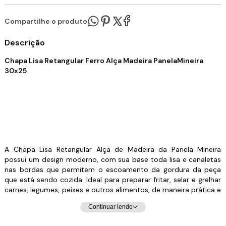
Compartilhe o produto:
Descrição
Chapa Lisa Retangular Ferro Alça Madeira PanelaMineira
30x25
A Chapa Lisa Retangular Alça de Madeira da Panela Mineira
possui um design moderno, com sua base toda lisa e canaletas
nas bordas que permitem o escoamento da gordura da peça
que está sendo cozida. Ideal para preparar fritar, selar e grelhar
carnes, legumes, peixes e outros alimentos, de maneira prática e
eficiente. Sua excelente distribuição e retenção de calor,
Continuar lendo
característico do ferro fundido, mantém os alimentos
aquecidos por muito mais tempo, além de enaltecer seus