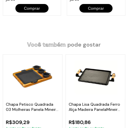
Chapa: Lisa.
Comprar
Comprar
Peso: 3,2Kg.
Itens Inclusos:
Você também
pode gostar
01
Chapa Lisa Retangular Alça Madeira Panela Mineira 30x25cm
.
Código:
743PM
Chapa Petisco Quadrada
Chapa Lisa Quadrada Ferro
03 Molheiras Panela Mineira
Alça Madeira PanelaMineira
24x24cm
30x30cm
R$309,29
R$180,86