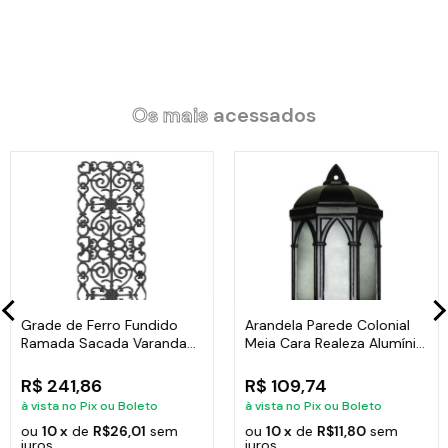
Código:
CH.N01-JDL
Os mais
acessados
Grade de Ferro Fundido
Arandela Parede Colonial
Ramada Sacada Varanda
Meia Cara Realeza Alumínio
Escada 95x36cm
38x18cm
R$ 241,86
R$ 109,74
à vista no Pix ou Boleto
à vista no Pix ou Boleto
ou
10 x
de
R$26,01
sem
ou
10 x
de
R$11,80
sem
juros
juros