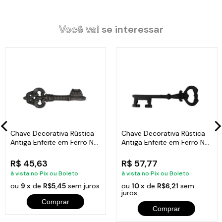
móvel ou fixar no teto.
OBS:
Com acabamento rústico aceitam
pintura.
Você vai
se interessar
Especificação do Produto:
Material: Ferro Fundido.
Comprimento 26cm.
Largura: 7,5cm.
Espessura 1cm.
Peso: 0,550kg.
Chave Decorativa Rústica
Chave Decorativa Rústica
Antiga Enfeite em Ferro Nº
Antiga Enfeite em Ferro Nº
02 26cm
04 33cm
R$ 45,63
R$ 57,77
Itens Inclusos:
à vista no Pix ou Boleto
à vista no Pix ou Boleto
01 Chave Decorativa Rústica Antiga Enfeite em Ferro Nº 01 26cm.
ou
9 x
de
R$5,45
sem juros
ou
10 x
de
R$6,21
sem
juros
Comprar
Comprar