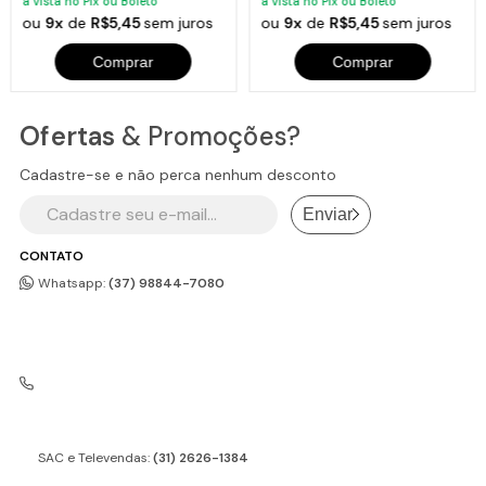
à vista no Pix ou Boleto
à vista no Pix ou Boleto
ou
9x
de
R$5,45
sem juros
ou
9x
de
R$5,45
sem juros
Comprar
Comprar
Ofertas
& Promoções?
Cadastre-se e não perca nenhum desconto
Enviar
CONTATO
Whatsapp:
(37) 98844-7080
SAC e Televendas:
(31) 2626-1384