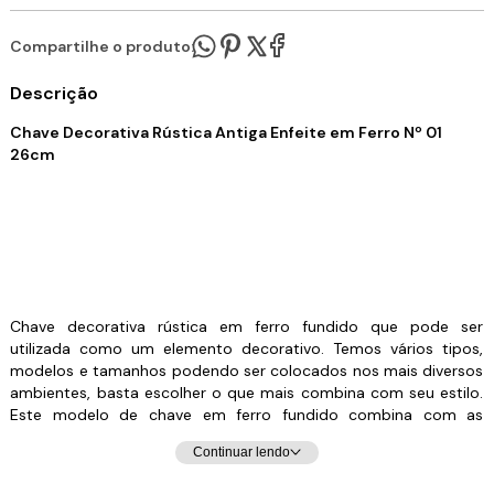
Compartilhe o produto:
Descrição
Chave Decorativa Rústica Antiga Enfeite em Ferro Nº 01
26cm
Chave decorativa rústica em ferro fundido que pode ser
utilizada como um elemento decorativo. Temos vários tipos,
modelos e tamanhos podendo ser colocados nos mais diversos
ambientes, basta escolher o que mais combina com seu estilo.
Este modelo de chave em ferro fundido combina com as
decorações de todos os estilos. Deixe seu ambiente ainda mais
Continuar lendo
elegante. Decore sua casa, sua fazenda, seu hotel, chácara.
Pode ser colocado na parede pendurado, em cima de algum