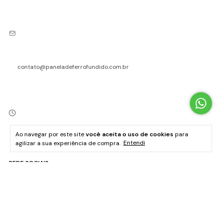
contato@paneladeferrofundido.com.br
Ao navegar por este site
você aceita o uso de cookies
para
agilizar a sua experiência de compra.
Entendi
Segunda a sexta, das 08h às 17h
REDE SOCIAIS
INSTITUCIONAL
AJUDA / ATENDIMENTO