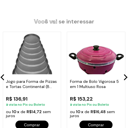
Você vai
se interessar
Características do Produto:
Medida Total com a alça: 29cm.
Largura: 24cm.
Peso: 2,990Kg.
Jogo para Forma de Pizzas
Forma de Bolo Vigorosa 5
e Tortas Continental (8
em 1 Multiuso Rosa
Itens Inclusos:
Peças)
01 Forma Pra Fazer Waffle Alça Ferro Fundido Fogão a Lenha
R$ 136,91
R$ 153,22
24cm.
à vista no Pix ou Boleto
à vista no Pix ou Boleto
ou
10 x
de
R$14,72
sem
ou
10 x
de
R$16,48
sem
juros
juros
Comprar
Comprar
Código:
92580-LB.