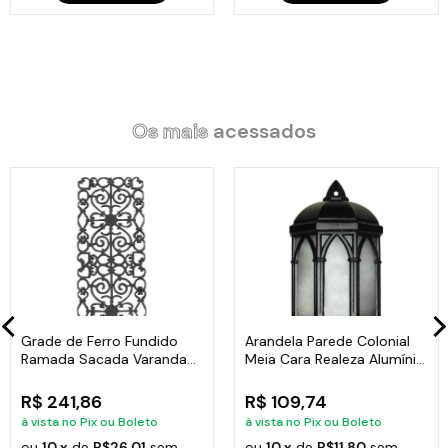
Os mais
acessados
Grade de Ferro Fundido
Arandela Parede Colonial
Ramada Sacada Varanda
Meia Cara Realeza Alumínio
Escada 95x36cm
38x18cm
R$ 241,86
R$ 109,74
à vista no Pix ou Boleto
à vista no Pix ou Boleto
ou
10 x
de
R$26,01
sem
ou
10 x
de
R$11,80
sem