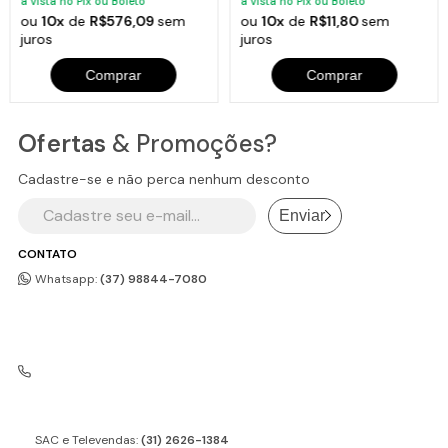
à vista no Pix ou Boleto
à vista no Pix ou Boleto
ou
10x
de
R$576,09
sem
ou
10x
de
R$11,80
sem
juros
juros
Comprar
Comprar
Ofertas
& Promoções?
Cadastre-se e não perca nenhum desconto
Enviar
CONTATO
Whatsapp:
(37) 98844-7080
SAC e Televendas:
(31) 2626-1384