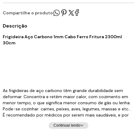
Compartilhe o produto:
Descrição
Frigideira Aço Carbono 1mm Cabo Ferro Fritura 2300ml
30cm
As frigideiras de aço carbono têm grande durabilidade sem
deformar. Concentra e retém maior calor, com cozimento em
menor tempo, o que significa menor consumo de gás ou lenha.
Pode-se cozinhar: carnes, peixes, aves, legumes, massas e etc…
É recomendado por médicos por serem mais saudáveis, e por
adicionarem ferro à comida que neles se preparam. Lave bem
Continuar lendo
antes de usar para retirar o óleo protetor e após cada uso,
devem ser lavados com esponja de aço e sabão. Leve ao fogo