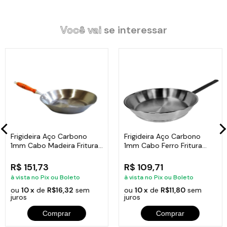
para secagem total, unte com óleo de cozinha e guarde em
lugar seco. Boa para fritura pois o calor é distribuído bem. Pode
fritar carnes e legumes em óleo, já que tem profundidade para
Você vai
se interessar
isso, seu cabo de ferro complementa a elegância
proporcionando conforto no manuseio da comida.
Especificações Técnicas:
Material: Aço Carbono, chapa 1mm, cabo de ferro.
Comprimento: 40cm.
Litragem: 2300ml.
Numeração: N12.
Largura: 30cm.
Peso: 0,900Kg.
Frigideira Aço Carbono
Frigideira Aço Carbono
Fundo: 22cm.
1mm Cabo Madeira Fritura
1mm Cabo Ferro Fritura
Aba: 7cm.
3000ml 35cm
1500ml 25cm
R$ 151,73
R$ 109,71
à vista no Pix ou Boleto
à vista no Pix ou Boleto
ou
10 x
de
R$16,32
sem
ou
10 x
de
R$11,80
sem
juros
juros
Comprar
Comprar
Itens Inclusos: