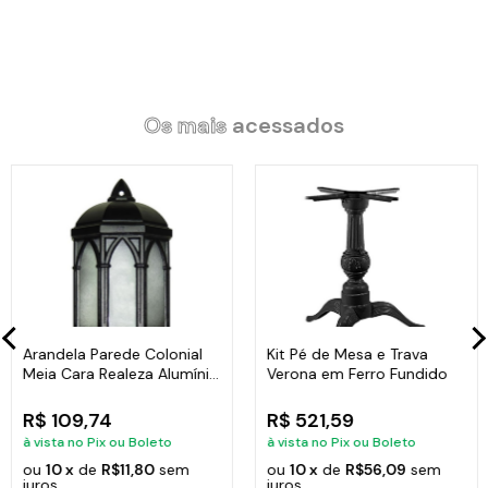
01 Frigideira Aço Carbono 1mm Cabo Ferro Fritura 2300ml 30cm.
Os mais
acessados
Código:
80171201JAM
Arandela Parede Colonial
Kit Pé de Mesa e Trava
Meia Cara Realeza Alumínio
Verona em Ferro Fundido
38x18cm
R$ 109,74
R$ 521,59
à vista no Pix ou Boleto
à vista no Pix ou Boleto
ou
10 x
de
R$11,80
sem
ou
10 x
de
R$56,09
sem
juros
juros