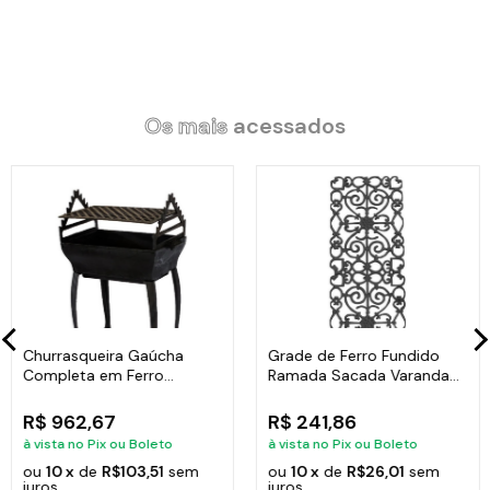
Os mais
acessados
Churrasqueira Gaúcha
Grade de Ferro Fundido
Completa em Ferro
Ramada Sacada Varanda
Fundido 35x50cm
Escada 95x36cm
R$ 962,67
R$ 241,86
à vista no Pix ou Boleto
à vista no Pix ou Boleto
ou
10 x
de
R$103,51
sem
ou
10 x
de
R$26,01
sem
juros
juros