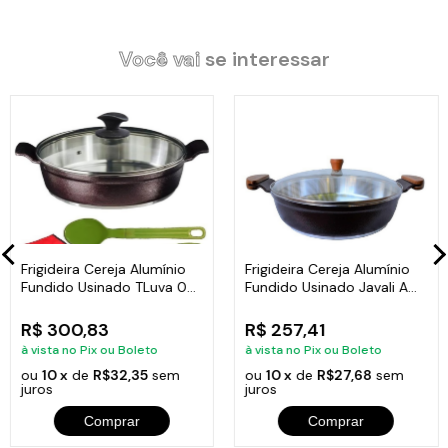
Alça Alumínio Tampa de Vidro.
Diâmetro: 30cm.
Você vai
se interessar
Peso: 2,05kg.
Altura: 9cm.
Itens Inclusos:
01 Frigideira Cereja Alumínio Fundido Usinado Javali AA 30cm.
01 Tampa de Vidro Temperado Avulsa 30cm.
Código:
772-JAV.
Frigideira Cereja Alumínio
Frigideira Cereja Alumínio
Fundido Usinado TLuva 04
Fundido Usinado Javali AM
30cm
30cm
R$ 300,83
R$ 257,41
à vista no Pix ou Boleto
à vista no Pix ou Boleto
ou
10 x
de
R$32,35
sem
ou
10 x
de
R$27,68
sem
juros
juros
Comprar
Comprar