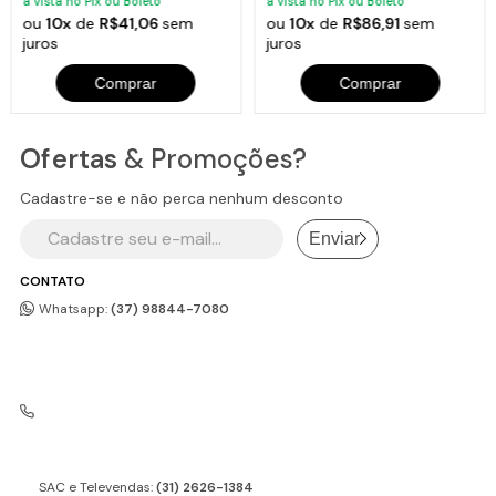
à vista no Pix ou Boleto
à vista no Pix ou Boleto
ou
10x
de
R$41,06
sem
ou
10x
de
R$86,91
sem
juros
juros
Comprar
Comprar
Ofertas
& Promoções?
Cadastre-se e não perca nenhum desconto
Enviar
CONTATO
Whatsapp:
(37) 98844-7080
SAC e Televendas:
(31) 2626-1384