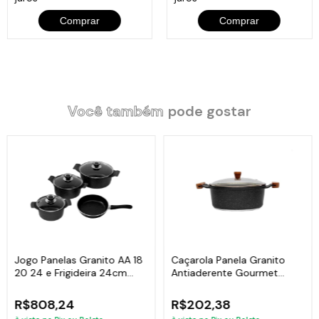
Comprar
Comprar
Você também
pode gostar
Jogo Panelas Granito AA 18
Caçarola Panela Granito
20 24 e Frigideira 24cm
Antiaderente Gourmet
Javali
Javali AM 18cm
R$808,24
R$202,38