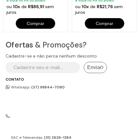
à vista no Pix ou Boleto
à vista no Pix ou Boleto
ou
10x
de
R$86,91
sem
ou
10x
de
R$21,76
sem
juros
juros
Comprar
Comprar
Ofertas
& Promoções?
Cadastre-se e não perca nenhum desconto
Enviar
CONTATO
Whatsapp:
(37) 98844-7080
SAC e Televendas:
(31) 2626-1384