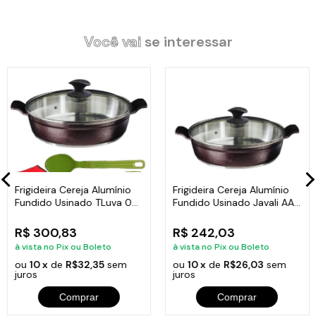
Alça Madeira Tampa de Vidro.
Diâmetro: 30cm.
Você vai
se interessar
Peso: 2,05kg.
Altura: 9cm.
Itens Inclusos:
01 Frigideira Cereja Alumínio Fundido Usinado Javali AM 30cm.
01 Tampa de Vidro Temperado Avulsa 30cm.
Código:
498-JAV.
Frigideira Cereja Alumínio
Frigideira Cereja Alumínio
Fundido Usinado TLuva 04
Fundido Usinado Javali AA
30cm
30cm
R$ 300,83
R$ 242,03
à vista no Pix ou Boleto
à vista no Pix ou Boleto
ou
10 x
de
R$32,35
sem
ou
10 x
de
R$26,03
sem
juros
juros
Comprar
Comprar