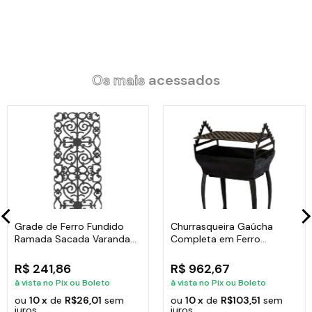
Os mais
acessados
Grade de Ferro Fundido
Churrasqueira Gaúcha
Ramada Sacada Varanda
Completa em Ferro
Escada 95x36cm
Fundido 35x50cm
R$ 241,86
R$ 962,67
à vista no Pix ou Boleto
à vista no Pix ou Boleto
ou
10 x
de
R$26,01
sem
ou
10 x
de
R$103,51
sem
juros
juros