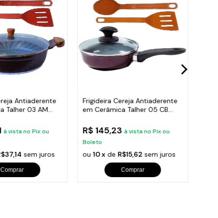
ereja Antiaderente
Frigideira Cereja Antiaderente
Frig
a Talher 03 AM
em Cerâmica Talher 05 CB
Cerâ
16cm
1
R$ 145,23
R$ 
à vista no Pix ou
à vista no Pix ou
Boleto
Bole
R$37,14
sem juros
ou
10 x
de
R$15,62
sem juros
ou
1
Comprar
Comprar