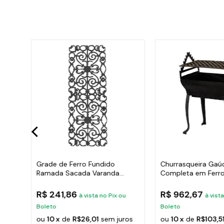
Hera
Grade de Ferro Fundido
Churrasqueira Gaú
Ramada Sacada Varanda
Completa em Ferro
Escada 95x36cm
35x50cm
R$ 241,86
R$ 962,67
u
à vista no Pix ou
à vist
Boleto
Boleto
ros
ou
10 x
de
R$26,01
sem juros
ou
10 x
de
R$103,5