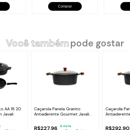
Comprar
Você também
pode gostar
to AA 18 20
Caçarola Panela Granito
Caçarola Pan
m Javali
Antiaderente Gourmet Javali
Antiaderent
AM 20cm
AM 24cm
a
à vista
R$227,96
R$292,90