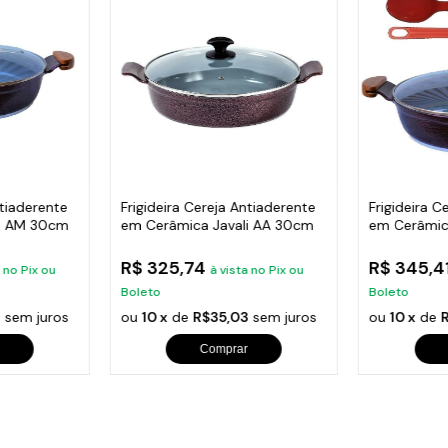
ntiaderente
Frigideira Cereja Antiaderente
Frigideira C
li AM 30cm
em Cerâmica Javali AA 30cm
em Cerâmic
30cm
R$ 325,74
R$ 345,4
a no Pix ou
à vista no Pix ou
Boleto
Boleto
4
sem juros
ou
10 x
de
R$35,03
sem juros
ou
10 x
de
Comprar