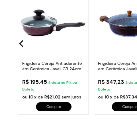
Com
Frigideira Cereja Antiaderente
Frigideira Cereja A
a
em Cerâmica Javali CB 24cm
em Cerâmica Java
R$ 195,45
R$ 347,23
u
à vista no Pix ou
à vist
Boleto
Boleto
ros
ou
10 x
de
R$21,02
sem juros
ou
10 x
de
R$37,3
Comprar
Comprar