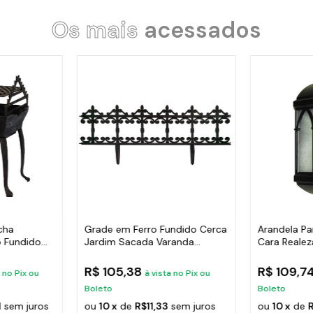
Os mais
acessados
cha
Grade em Ferro Fundido Cerca
Arandela Pa
 Fundido
Jardim Sacada Varanda
Cara Realez
24x86cm
38x18cm
R$ 105,38
R$ 109,7
a no Pix ou
à vista no Pix ou
Boleto
Boleto
1
sem juros
ou
10 x
de
R$11,33
sem juros
ou
10 x
de