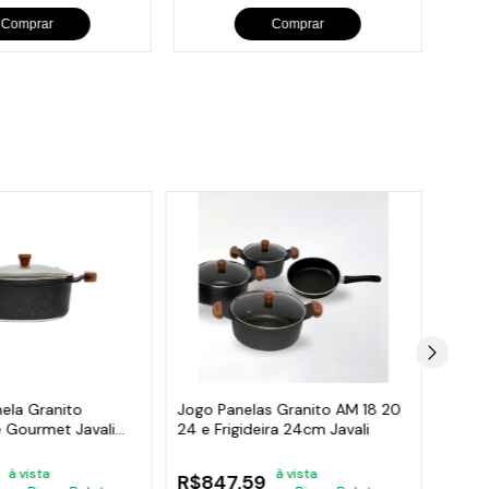
Comprar
Comprar
ela Granito
Jogo Panelas Granito AM 18 20
Caçar
e Gourmet Javali
24 e Frigideira 24cm Javali
Antia
AM 2
à vista
à vista
R$847,59
R$2