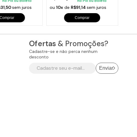
no Pix ou Boleto
no Pix ou Boleto
$31,50
sem juros
ou
10x
de
R$91,14
sem juros
ou
10
Comprar
Comprar
Ofertas
& Promoções?
Cadastre-se e não perca nenhum
desconto
Enviar