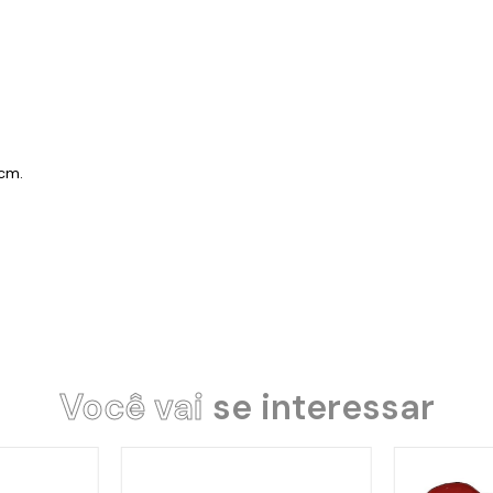
6cm.
Você vai
se interessar