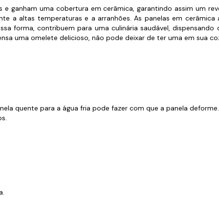
s de Fio Elétrico
ais e ganham uma cobertura em cerâmica, garantindo assim um reve
pões e Tampas de Chão
Acess
istente a altas temperaturas e a arranhões. As panelas em cerâm
Dessa forma, contribuem para uma culinária saudável, dispensando
Ver T
pensa uma omelete delicioso, não pode deixar de ter uma em sua co
nela quente para a água fria pode fazer com que a panela deforme.
os.
a.