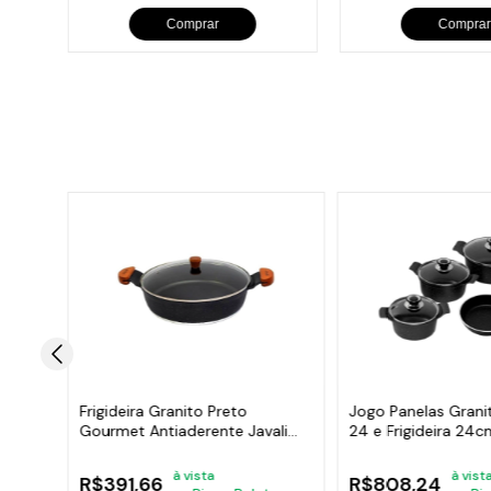
Comprar
Comprar
Frigideira Granito Preto
Jogo Panelas Grani
ali
Gourmet Antiaderente Javali
24 e Frigideira 24c
AM 30cm
à vista
à vist
R$391,66
R$808,24