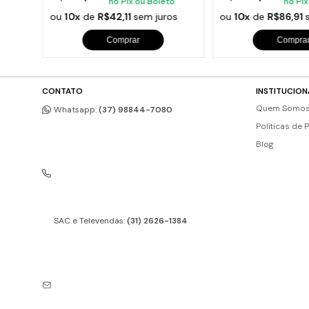
to
no Pix ou Boleto
no Pix
os
ou
10x
de
R$42,11
sem juros
ou
10x
de
R$86,91
Comprar
Compra
CONTATO
INSTITUCION
Quem Somo
Whatsapp:
(37) 98844-7080
Políticas de 
Blog
SAC e Televendas:
(31) 2626-1384