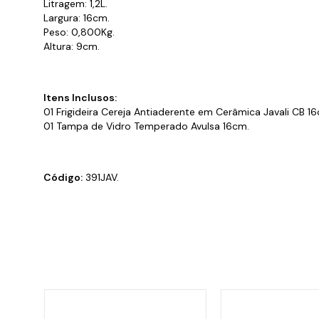
Litragem: 1,2L.
Largura: 16cm.
Peso: 0,800Kg.
Altura: 9cm.
Itens Inclusos:
01 Frigideira Cereja Antiaderente em Cerâmica Javali CB 1
01 Tampa de Vidro Temperado Avulsa 16cm.
Código:
391JAV.