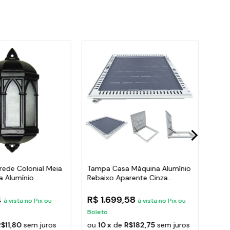
rede Colonial Meia
Tampa Casa Máquina Alumínio
Grad
a Alumínio
Rebaixo Aparente Cinza
Espa
90x90cm
Esc
4
R$ 1.699,58
R$ 
à vista no Pix ou
à vista no Pix ou
Boleto
Bole
R$11,80
sem juros
ou
10 x
de
R$182,75
sem juros
ou
1