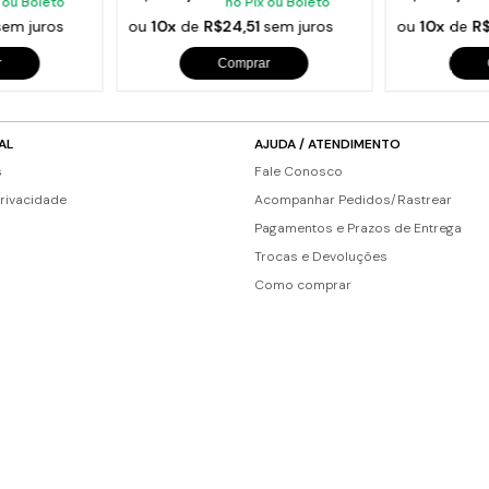
 ou Boleto
no Pix ou Boleto
sem juros
ou
10x
de
R$24,51
sem juros
ou
10x
de
R
r
Comprar
AL
AJUDA / ATENDIMENTO
s
Fale Conosco
Privacidade
Acompanhar Pedidos/Rastrear
Pagamentos e Prazos de Entrega
Trocas e Devoluções
Como comprar