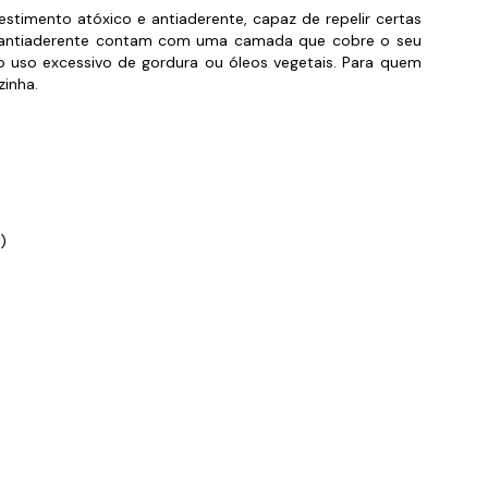
stimento atóxico e antiaderente, capaz de repelir certas
orios para Piscinas
ica antiaderente contam com uma camada que cobre o seu
 o uso excessivo de gordura ou óleos vegetais. Para quem
udo
zinha.
)