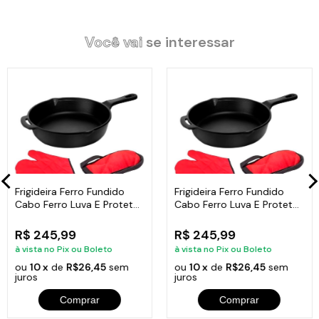
Tampa: Sem Tampa
Alça: Ferro
Frigideira Cabo de Ferro
Você vai
se interessar
Medidas: 29cm diâmetro e bordas de 5 cm de altura.
Acompanha Protetor Térmico.
Itens Inclusos:
01 Frigideira Cabo de Ferro Sem Tampa 29cm
01 Protetor Térmico
Frigideira Ferro Fundido
Frigideira Ferro Fundido
Cabo Ferro Luva E Protetor
Cabo Ferro Luva E Protetor
Térmico
Térmico
Codigo:
Frigideira29EProtetor-rig
R$ 245,99
R$ 245,99
à vista no Pix ou Boleto
à vista no Pix ou Boleto
ou
10 x
de
R$26,45
sem
ou
10 x
de
R$26,45
sem
juros
juros
Comprar
Comprar