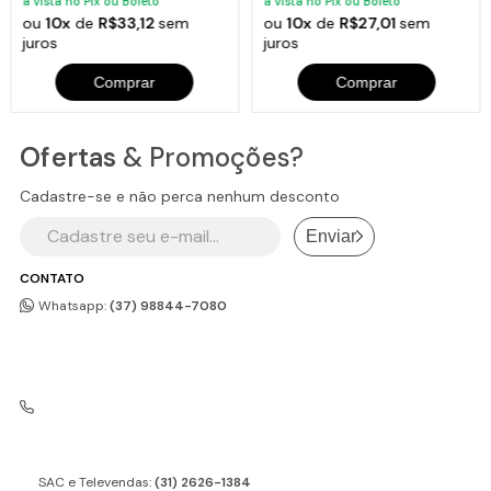
à vista no Pix ou Boleto
à vista no Pix ou Boleto
ou
10x
de
R$33,12
sem
ou
10x
de
R$27,01
sem
juros
juros
Comprar
Comprar
Ofertas
& Promoções?
Cadastre-se e não perca nenhum desconto
Enviar
CONTATO
Whatsapp:
(37) 98844-7080
SAC e Televendas:
(31) 2626-1384