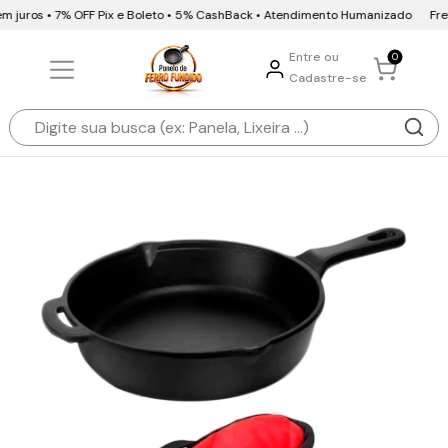
m juros • 7% OFF Pix e Boleto • 5% CashBack • Atendimento Humanizado
Frete
Entre ou
0
Cadastre-se