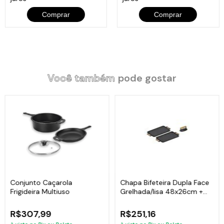
Comprar
Comprar
Você também
pode gostar
Conjunto Caçarola
Chapa Bifeteira Dupla Face
Frigideira Multiuso
Grelhada/lisa 48x26cm +
Brinde
R$307,99
R$251,16