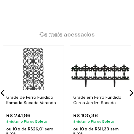
Os mais
acessados
Grade de Ferro Fundido
Grade em Ferro Fundido
Ramada Sacada Varanda
Cerca Jardim Sacada
Escada 95x36cm
Varanda 24x86cm
R$ 241,86
R$ 105,38
à vista no Pix ou Boleto
à vista no Pix ou Boleto
ou
10 x
de
R$26,01
sem
ou
10 x
de
R$11,33
sem
juros
juros