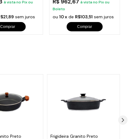
53
R$ 962,67
R$ 
à vista no Pix ou
à vista no Pix ou
Boleto
Bole
R$21,89
sem juros
ou
10 x
de
R$103,51
sem juros
ou
1
Comprar
Comprar
anito Preto
Frigideira Granito Preto
Jogo 