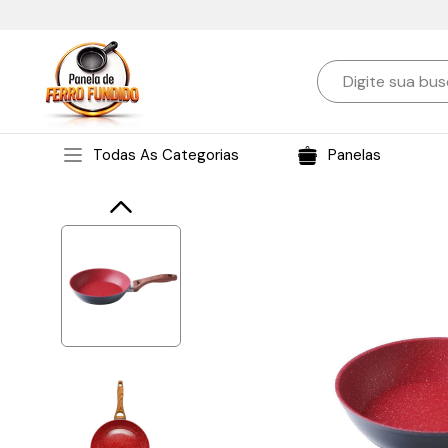
Todas As Categorias
Panelas
Assa
Fogã
Rec
Post
Uten
Gra
Arti
Ban
Liqu
Aces
Alu
Esp
Ant
Ace
Ace
Chap
Mes
Bal
Fogã
Cal
Anil
Ago
F
R
P
B
G
D
Pés
Bul
Can
Barr
Baq
B
A
Cal
Caç
Bol
Bon
R
P
P
G
C
Chap
Can
Cha
Cane
Cai
B
Forn
P
T
G
Q
Chu
Can
Cus
Club
Carr
B
F
Caç
Fer
Esp
Cuí
P
E
G
C
C
Chu
For
Hal
Dje
C
F
P
C
G
L
C
Cus
Jum
Cald
P
T
G
F
For
C
Forn
P
P
G
C
Kits
C