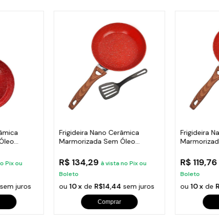
râmica
Frigideira Nano Cerâmica
Frigideira 
Óleo
Marmorizada Sem Óleo
Marmorizad
Duralar E 24cm
Duralar E 2
R$ 134,29
R$ 119,7
no Pix ou
à vista no Pix ou
Boleto
Boleto
sem juros
ou
10 x
de
R$14,44
sem juros
ou
10 x
de
Comprar