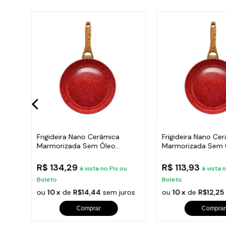
o
Frigideira Nano Cerâmica
Frigideira Nano Ce
28cm
Marmorizada Sem Óleo
Marmorizada Sem 
Duralar 24Cm
Duralar 20Cm
R$ 134,29
R$ 113,93
u
à vista no Pix ou
à vista 
Boleto
Boleto
ros
ou
10 x
de
R$14,44
sem juros
ou
10 x
de
R$12,25
Comprar
Comprar