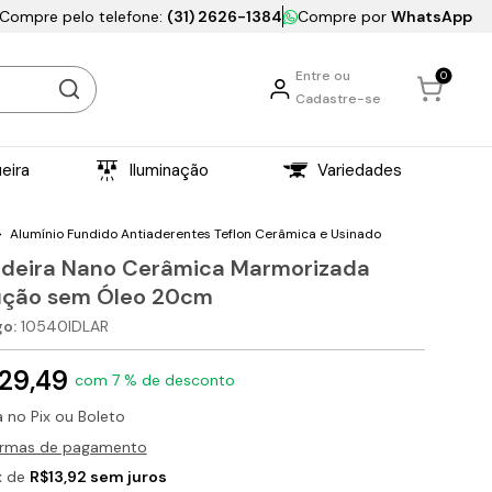
Compre pelo telefone:
(31) 2626-1384
Compre por
WhatsApp
 Boleto • 5% CashBack • Atendimento Humanizado
Frete Grátis • 10x sem juro
Entre ou
0
Cadastre-se
eira
Iluminação
Variedades
>
Alumínio Fundido
Antiaderentes Teflon Cerâmica e Usinado
gideira Nano Cerâmica Marmorizada
eira de Ferro
nentes e Acessórios
asqueira a Bafo
árias Coloniais
tria Alimentícia
eas e Anuetos
 de Correios
is em MDF
 Industrial
regadores
dificador
deiras Alumínio Fundido
Musculação
de Percussão
 para Banco de Jardim
s e Assadeiras
ores,Trituradores e Descascadores
as,Tigelas e Travessas Alumínio Fundido
ebells
iro
ução sem Óleo 20cm
gideira Ferro alça de silicone
tas para Fornos e Fornalhas
rrasqueira a Bafo Tambor
inária para Parede
ção Industrial
sáceas
xa de Correio de trás para muro
ssorios Fogão Industrial
deiras
 e kits Alumínio Fundido
 de mão
o:
10540IDLAR
 e Kits de Alumínio
a Tripé Alumínio Fundido
lhas
o
gideiras Ferro cabo de silicone
zeiros e Gavetas
rrasqueira a Bafo Tambor com Suporte
inária para Teto
nsílios Industriais
ueto
xa de Correio Frontal
ra
ueiras Alumínio Fundido
tes
-reco
ela Paella
istro Regulador Chaminé
rrasqueira a Bafo Tambor Com Rodas
tres Coloniais
as e Acessórios
xa de Correio Colonial
scos e Florões
 Hotel
s Alumínio Fundido
nhos e Guias
ique
29,49
com 7 % de desconto
itas
s Alumínio Fundido
bells
o
os Curvas Joelho Kit Chaminé
inárias Meia Cara
xa de Correio Ferro Fundido Pombo
as pão
asqueira Inox
órios
rões
s de Alumínio
ílios Alumínio Fundido
bells
as de pressão
asqueira Chapa de Aço
indros e Serpentinas
inárias para Muro
xa de Correio Popular
a no Pix ou Boleto
uinas de Doces e Acessórios
bescos
ílios Diversos
iras de ferro
Churrasqueira
lhas para Cinza
inárias para Postes
xa de Correio de trás para muro
ormas de pagamento
 de panelas de ferro
hurrasqueira Com Rodas
ssórios para Animais
s e Ponteiras
as Pedra sabão
inárias Tartaruga
x de
R$13,92 sem juros
Forno e Chapa Fogão A Lenha
neiras e Suportes
 Churrasqueira Retangular Dobrável
ssórios Emergência
has