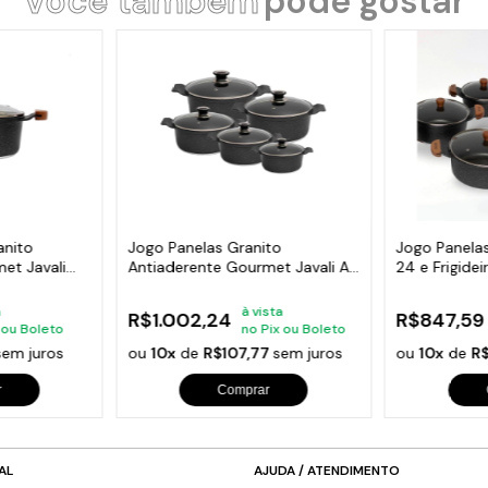
Você também
pode gostar
anito
Jogo Panelas Granito
Jogo Panela
et Javali
Antiaderente Gourmet Javali AA
24 e Frigide
16a24cm
a
à vista
R$1.002,24
R$847,59
 ou Boleto
no Pix ou Boleto
sem juros
ou
10x
de
R$107,77
sem juros
ou
10x
de
R$
r
Comprar
AL
AJUDA / ATENDIMENTO