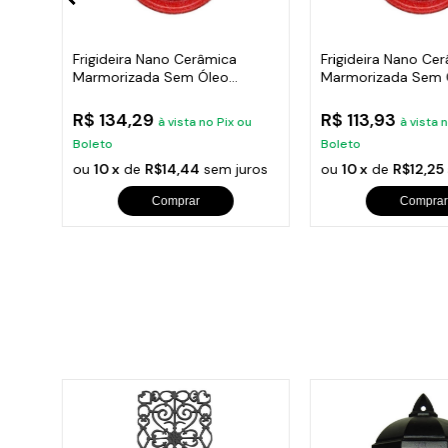
o
Frigideira Nano Cerâmica
Frigideira Nano Ce
28cm
Marmorizada Sem Óleo
Marmorizada Sem 
Duralar 24Cm
Duralar 20Cm
R$ 134,29
R$ 113,93
u
à vista no Pix ou
à vista 
Boleto
Boleto
ros
ou
10 x
de
R$14,44
sem juros
ou
10 x
de
R$12,25
Comprar
Comprar