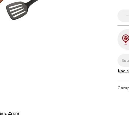
mados
Forno
Kit
oste Madri
rade Ferro Fundido Portuguesa
igorna de Ferro Fundido
Tul
uicheiras e Prensadores Ferro
Kit
Fer
Can
rrasqueira Alumínio
Pon
xas
oste Napoles
rade Ferro Fundido Estrelinha
ripé para Sapateiro
Lum
orma Waffle
Tampa
Can
Kit Gi
Conex
Pon
aixas de Incêndio
oste Liverpool
rade Ferro Fundido Harpa
anhão de Guerra Decorativo
Lum
rensa Lata
Grelh
Colun
Tam
Can
aixa de Hidrômetros
Escad
Acess
oste Las Vegas
rade Ferro Fundido Abacaxi
uporte para Tempero
Lus
anduicheiras
Tam
Col
Can
aixa de Ferramentas
oste Espanhol
uporte para mangueira
Lum
kit
Col
Kit
rolas de Ferro
aixa de Correio
oste Liverpool
anelas Decorativas
Arand
Sup
açarolas Alça de Madeira
Forma
Torne
aixa Registradora
ormas Decorativas
Panel
Deca
Ara
Sup
açarolas Alça de ferro
Entre
Panel
Chuve
s para Carrocerias
rades e Colunas de Ferro Fundido
Paf
Sup
açarolas Alça de Silicone
Pane
Produ
cos
utras variedades de artigos decorativos
Panel
Esca
radiças
açarolas Alça de Espiral
Lustr
Rosa 
Não s
Prote
radamento
uporte para Mangueira
Sinos
açarolas Tampa de Vidro
iras
Lus
Pro
Catap
uartinha Jarro de Cobre
edouro
açarolas Cabo Madeira
Larei
Pen
Pro
hos
Compa
açarolas Cabo Silicone
ndedores Ebulidores
Arand
Ombr
s e Grelhas
açarola Oval
Acess
Ara
ndros, Tanques, Pressão
Cama,
açarola Multiuso
edouros e Dosadores
Colun
ar E 22cm
ortes em Geral
nas
Col
s,Presilhas e Ganchos
Col