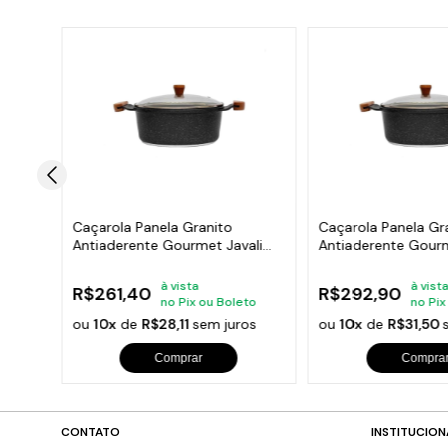
Caçarola Panela Granito
Caçarola Panela Gr
ali
Antiaderente Gourmet Javali
Antiaderente Gourm
AM 22cm
AM 24cm
à vista
à vist
R$261,40
R$292,90
to
no Pix ou Boleto
no Pix
os
ou
10x
de
R$28,11
sem juros
ou
10x
de
R$31,50
Comprar
Compra
CONTATO
INSTITUCION