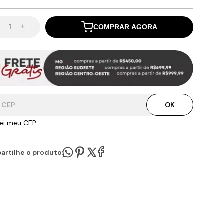
s
s em Pedra Sabão
ipas
 Churrasqueira Redonda Dobrável
ramentas em Geral
toneira Francesa
teiras
inárias com Braço
s Avulsas
toneira Preta
ratório
ões Registros e Válvulas
teiras
COMPRAR AGORA
inárias de Globo
as e Espetos
as e Balizadores
pas de vidro
toneira Ouro
as Caracol
órios
tres Coloniais
pas de ferro
una de Ferro para Grade
toneira Branca
inárias para Postes
 de tampas
una de Ferro para Escada
 de Cantoneiras
elas e Paflon
orte para Prateleira
s de Pizza
iras
a Parmegiana
ntador
ndelas
orte Porta Tempero
gas para o CEP:
a Risoto de Ferro
iros
lon
orte de Aço
OK
la Moqueca
tos de Limpeza
a de Ferro Fundido
das
es Luminarias e Pendentes Contemporâneos
dos Ventos
ei meu CEP
tores em Geral
 e Sinetas
tres Contemporâneos
tetor para Interfone
lanas
ras
dentes
tetor para Interfone
rtilhe o produto:
elas e Paflon
elones
orios para Piscinas
ndelas
 Mesa e Banho
as e Balizadores
una de Ferro para Escada
una de Ferro para Grade