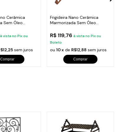
Nano Cerâmica
Frigideira Nano Cerâmica
Frig
a Sem Óleo
Marmorizada Sem Óleo
Mar
20cm
Duralar 22Cm
Dura
3
R$ 119,76
R$ 
à vista no Pix ou
à vista no Pix ou
Boleto
Bole
R$12,25
sem juros
ou
10 x
de
R$12,88
sem juros
ou
1
Comprar
Comprar