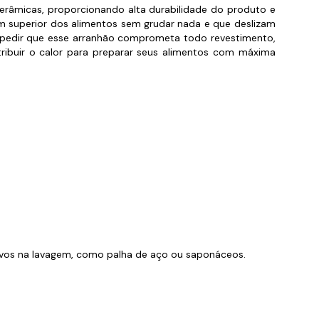
cerâmicas, proporcionando alta durabilidade do produto e
orios para Piscinas
em superior dos alimentos sem grudar nada e que deslizam
impedir que esse arranhão comprometa todo revestimento,
udo
stribuir o calor para preparar seus alimentos com máxima
ivos na lavagem, como palha de aço ou saponáceos.