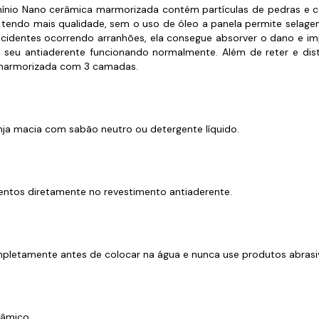
s de Fio Elétrico
umínio Nano cerâmica marmorizada contém partículas de pedras e 
pões e Tampas de Chão
Acess
 tendo mais qualidade, sem o uso de óleo a panela permite selag
acidentes ocorrendo arranhões, ela consegue absorver o dano e 
Ver T
m o seu antiaderente funcionando normalmente. Além de reter e di
 marmorizada com 3 camadas.
ja macia com sabão neutro ou detergente líquido.
imentos diretamente no revestimento antiaderente.
ompletamente antes de colocar na água e nunca use produtos abras
râmico.