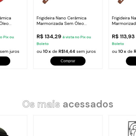
râmica
Frigideira Nano Cerâmica
Frigideira 
Óleo
Marmorizada Sem Óleo
Marmorizad
Duralar E 24cm
Duralar E 
R$ 134,29
R$ 113,9
no Pix ou
à vista no Pix ou
Boleto
Boleto
sem juros
ou
10 x
de
R$14,44
sem juros
ou
10 x
de
Comprar
Os mais
acessados