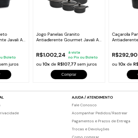
reto
Jogo Panelas Granito
Caçarola Pan
te Javali AA
Antiaderente Gourmet Javali AA
Antiaderent
16a24cm
AM 24cm
à vista
R$1.002,24
R$292,90
ou Boleto
no Pix ou Boleto
sem juros
ou
10x
de
R$107,77
sem juros
ou
10x
de
R
r
Comprar
AL
AJUDA / ATENDIMENTO
s
Fale Conosco
Privacidade
Acompanhar Pedidos/Rastrear
Pagamentos e Prazos de Entrega
Trocas e Devoluções
Como comprar