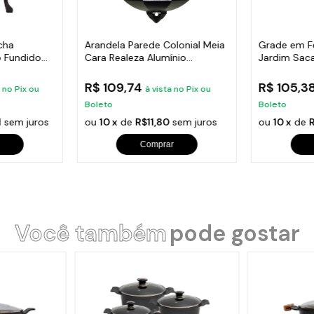
cha
Arandela Parede Colonial Meia
Grade em F
 Fundido
Cara Realeza Alumínio
Jardim Sac
38x18cm
24x86cm
R$ 109,74
R$ 105,3
a no Pix ou
à vista no Pix ou
Boleto
Boleto
1
sem juros
ou
10 x
de
R$11,80
sem juros
ou
10 x
de
R
Comprar
Você também
pode gostar