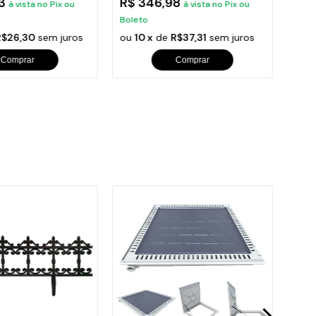
63
R$ 346,98
R$ 
à vista no Pix ou
à vista no Pix ou
Boleto
Bole
R$26,30
sem juros
ou
10 x
de
R$37,31
sem juros
ou
1
Comprar
Comprar