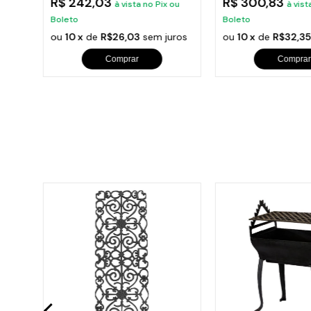
R$ 242,03
R$ 300,83
ou
à vista no Pix ou
à vist
Boleto
Boleto
ros
ou
10 x
de
R$26,03
sem juros
ou
10 x
de
R$32,35
Comprar
Comprar