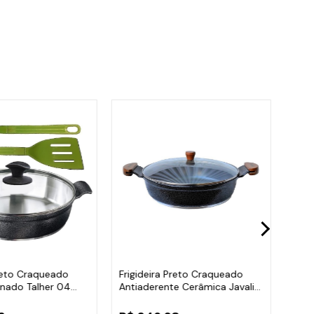
Preto Craqueado
Frigideira Preto Craqueado
Frig
inado Talher 04
Antiaderente Cerâmica Javali
Anti
AM30
AA3