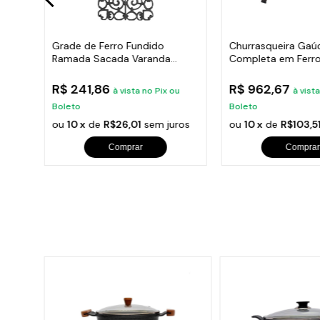
Hera
Grade de Ferro Fundido
Churrasqueira Gaú
Ramada Sacada Varanda
Completa em Ferro
Escada 95x36cm
35x50cm
R$ 241,86
R$ 962,67
u
à vista no Pix ou
à vist
Boleto
Boleto
ros
ou
10 x
de
R$26,01
sem juros
ou
10 x
de
R$103,5
Comprar
Comprar