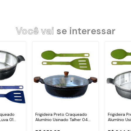
Você vai
se interessar
raqueado
Frigideira Preto Craqueado
Frigideira 
Luva 01
Alumínio Usinado Talher 04
Alumínio Us
AM30cm
AA30cm