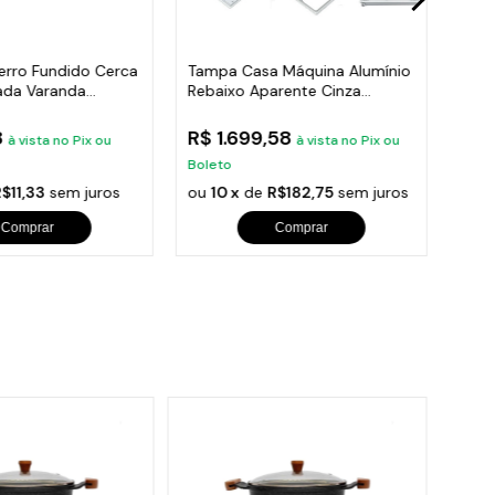
erro Fundido Cerca
Tampa Casa Máquina Alumínio
Grad
ada Varanda
Rebaixo Aparente Cinza
Ram
90x90cm
Var
8
R$ 1.699,58
R$ 
à vista no Pix ou
à vista no Pix ou
Boleto
Bole
$11,33
sem juros
ou
10 x
de
R$182,75
sem juros
ou
1
Comprar
Comprar