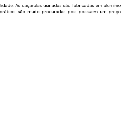
alidade. As caçarolas usinadas são fabricadas em alumínio
orios para Piscinas
 e prático, são muito procuradas pois possuem um preço
udo