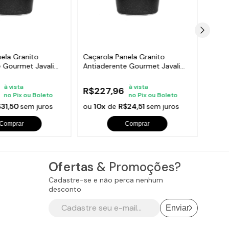
ela Granito
Caçarola Panela Granito
Caçar
e Gourmet Javali
Antiaderente Gourmet Javali
Antia
AM 20cm
24cm
à vista
à vista
R$227,96
R$2
no Pix ou Boleto
no Pix ou Boleto
$31,50
sem juros
ou
10x
de
R$24,51
sem juros
ou
10
Comprar
Comprar
Ofertas
& Promoções?
Cadastre-se e não perca nenhum
desconto
Enviar