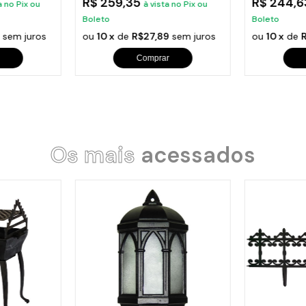
R$ 259,35
R$ 244,
a no Pix ou
à vista no Pix ou
Boleto
Boleto
sem juros
ou
10 x
de
R$27,89
sem juros
ou
10 x
de
Comprar
Os mais
acessados