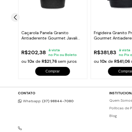
18 20
Caçarola Panela Granito
Frigideira Granito P
i
Antiaderente Gourmet Javali
Gourmet Antiaderen
AM 18cm
30cm
à vista
à vista
R$202,38
R$381,83
eto
no Pix ou Boleto
no Pix 
os
ou
10x
de
R$21,76
sem juros
ou
10x
de
R$41,06
Comprar
Compra
CONTATO
INSTITUCION
Quem Somo
Whatsapp:
(37) 98844-7080
Políticas de 
Blog