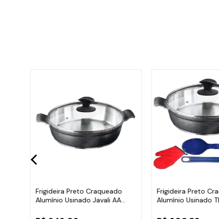
nio
Frigideira Preto Craqueado
Frigideira Preto C
Alumínio Usinado Javali AA
Alumínio Usinado T
30cm
30cm