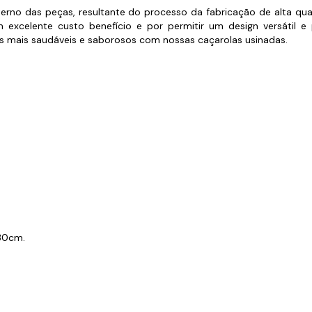
s de Fio Elétrico
terno das peças, resultante do processo da fabricação de alta qu
pões e Tampas de Chão
Acess
m excelente custo benefício e por permitir um design versátil
os mais saudáveis e saborosos com nossas caçarolas usinadas.
Ver T
.
 30cm.