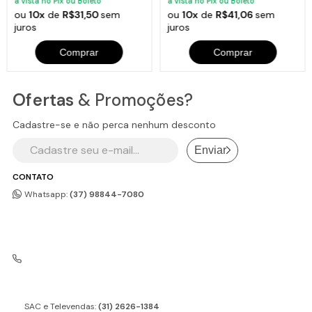
à vista no Pix ou Boleto
à vista no Pix ou Boleto
ou
10x
de
R$31,50
sem
ou
10x
de
R$41,06
sem
juros
juros
Comprar
Comprar
Ofertas
& Promoções?
Cadastre-se e não perca nenhum desconto
Enviar
CONTATO
Whatsapp:
(37) 98844-7080
SAC e Televendas:
(31) 2626-1384