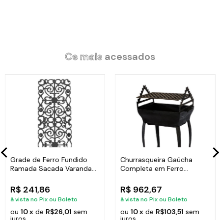
Itens Inclusos:
01 Frigideira Preto Liso Antiaderente Cerâmica Javali AM 30cm.
01 Tampa de Vidro Temperado Avulsa 30cm.
Os mais
acessados
Código:
921-JAV.
Grade de Ferro Fundido
Churrasqueira Gaúcha
Ramada Sacada Varanda
Completa em Ferro
Escada 95x36cm
Fundido 35x50cm
R$ 241,86
R$ 962,67
à vista no Pix ou Boleto
à vista no Pix ou Boleto
ou
10 x
de
R$26,01
sem
ou
10 x
de
R$103,51
sem
juros
juros