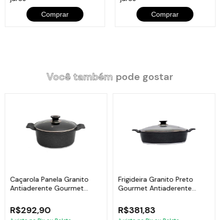
Comprar
Comprar
Você também
pode gostar
Caçarola Panela Granito
Frigideira Granito Preto
Antiaderente Gourmet
Gourmet Antiaderente
Javali AA 24cm
Javali AA 30cm
R$292,90
R$381,83