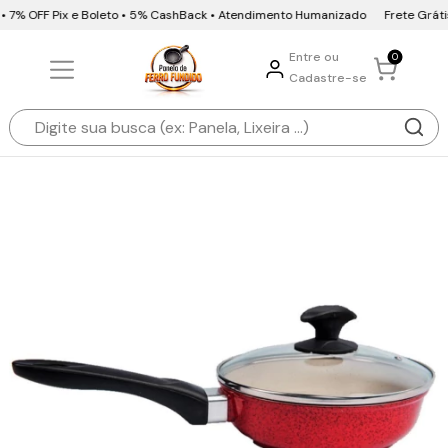
• 7% OFF Pix e Boleto • 5% CashBack • Atendimento Humanizado
Frete Grátis 
Entre ou
0
Cadastre-se