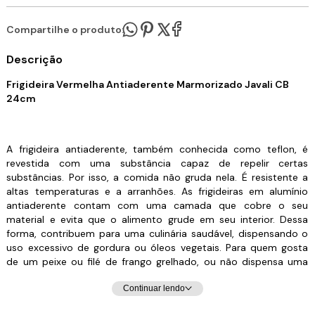
Compartilhe o produto:
Descrição
Frigideira Vermelha Antiaderente Marmorizado Javali CB
24cm
A frigideira antiaderente, também conhecida como teflon, é
revestida com uma substância capaz de repelir certas
substâncias. Por isso, a comida não gruda nela. É resistente a
altas temperaturas e a arranhões. As frigideiras em alumínio
antiaderente contam com uma camada que cobre o seu
material e evita que o alimento grude em seu interior. Dessa
forma, contribuem para uma culinária saudável, dispensando o
uso excessivo de gordura ou óleos vegetais. Para quem gosta
de um peixe ou filé de frango grelhado, ou não dispensa uma
omelete delicioso, não pode deixar de ter uma em sua cozinha.
Continuar lendo
Manutenção e Dicas: