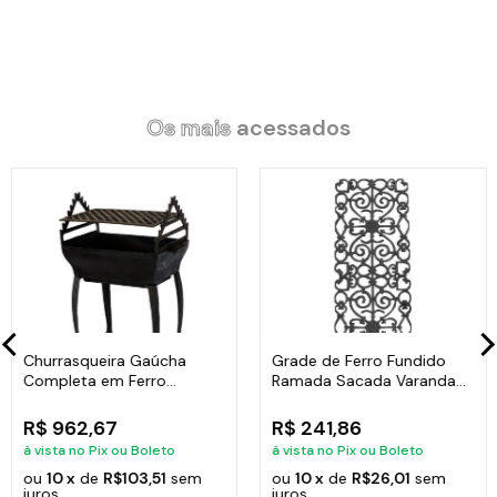
Itens Inclusos:
01 Frigideira Vermelha Antiaderente Marmorizado Javali CB
24cm.
01 Tampa de Vidro Temperado Avulsa 24cm.
Os mais
acessados
Código:
2020JAV.
Churrasqueira Gaúcha
Grade de Ferro Fundido
Completa em Ferro
Ramada Sacada Varanda
Fundido 35x50cm
Escada 95x36cm
R$ 962,67
R$ 241,86
à vista no Pix ou Boleto
à vista no Pix ou Boleto
ou
10 x
de
R$103,51
sem
ou
10 x
de
R$26,01
sem
juros
juros