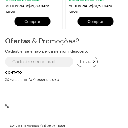
à vista no Pix ou Boleto
à vista no Pix ou Boleto
ou
10x
de
R$19,33
sem
ou
10x
de
R$31,50
sem
juros
juros
Comprar
Comprar
Ofertas
& Promoções?
Cadastre-se e não perca nenhum desconto
Enviar
CONTATO
Whatsapp:
(37) 98844-7080
SAC e Televendas:
(31) 2626-1384