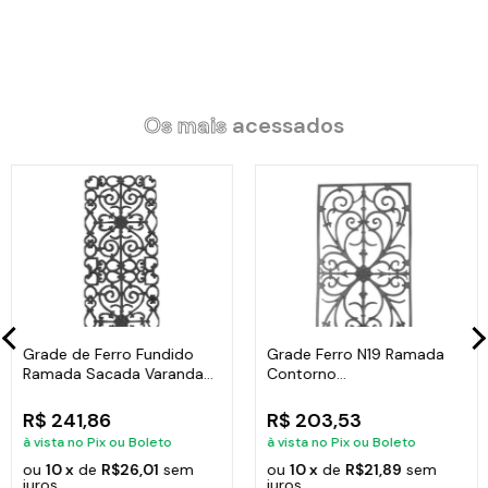
Código:
93908LB
Os mais
acessados
Grade de Ferro Fundido
Grade Ferro N19 Ramada
Ramada Sacada Varanda
Contorno
Escada 95x36cm
Varanda,Sacada,Escada
80X41
R$ 241,86
R$ 203,53
à vista no Pix ou Boleto
à vista no Pix ou Boleto
ou
10 x
de
R$26,01
sem
ou
10 x
de
R$21,89
sem
juros
juros