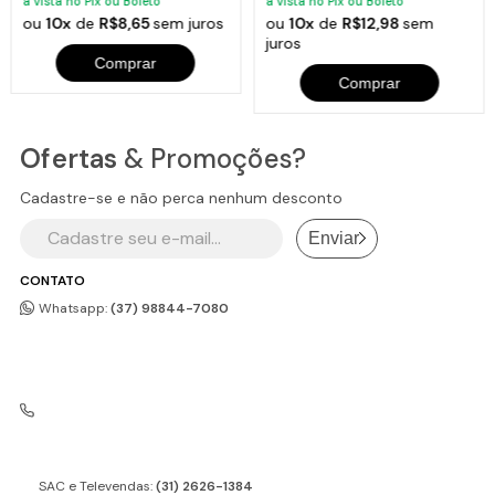
à vista no Pix ou Boleto
à vista no Pix ou Boleto
ou
10x
de
R$8,65
sem juros
ou
10x
de
R$12,98
sem
juros
Comprar
Comprar
Ofertas
& Promoções?
Cadastre-se e não perca nenhum desconto
Enviar
CONTATO
Whatsapp:
(37) 98844-7080
SAC e Televendas:
(31) 2626-1384