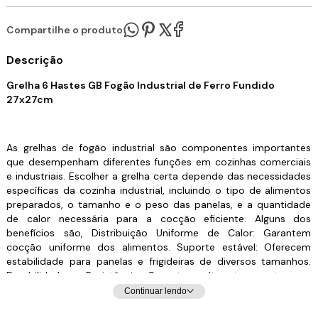
Compartilhe o produto:
Descrição
Grelha 6 Hastes GB Fogão Industrial de Ferro Fundido
27x27cm
As grelhas de fogão industrial são componentes importantes
que desempenham diferentes funções em cozinhas comerciais
e industriais. Escolher a grelha certa depende das necessidades
específicas da cozinha industrial, incluindo o tipo de alimentos
preparados, o tamanho e o peso das panelas, e a quantidade
de calor necessária para a cocção eficiente. Alguns dos
benefícios são, Distribuição Uniforme de Calor: Garantem
cocção uniforme dos alimentos. Suporte estável: Oferecem
estabilidade para panelas e frigideiras de diversos tamanhos.
Durabilidade e Resistência: Suportam altas temperaturas e
grandes pesos. Eficiência na Cocção: Melhoram a transferência
Continuar lendo
e manutenção do calor. Segurança: Previnem escorregões e
aumentam a segurança na cozinha. Escolha a grelha que melhor