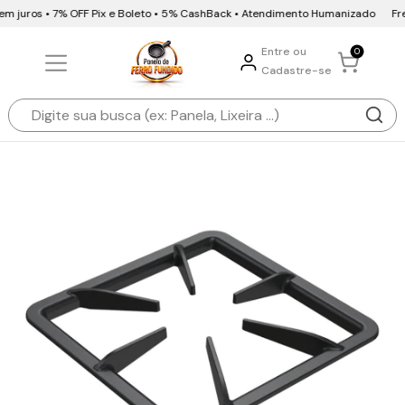
em juros • 7% OFF Pix e Boleto • 5% CashBack • Atendimento Humanizado
Fret
Entre ou
0
Cadastre-se