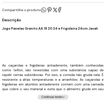
Compartilhe o produto:
Descrição
Jogo Panelas Granito AA 18 20 24 e Frigideira 24cm Javali
As caçarolas e frigideiras antiaderente, também conhecidas
como teflon, são revestidas com uma substância capaz de
repelir certas substâncias. Por isso, a comida não gruda nela. É
resistente a altas temperaturas e a arranhões. As caçarolas e
frigideiras em alumínio antiaderente contam com uma camada
que cobre o seu material e evita que o alimento grude em seu
interior. Dessa forma, contribuem para uma culinária saudável,
Continuar lendo
dispensando o uso excessivo de gordura ou óleos vegetais. Para
quem gosta de um peixe ou filé de frango grelhado, ou não