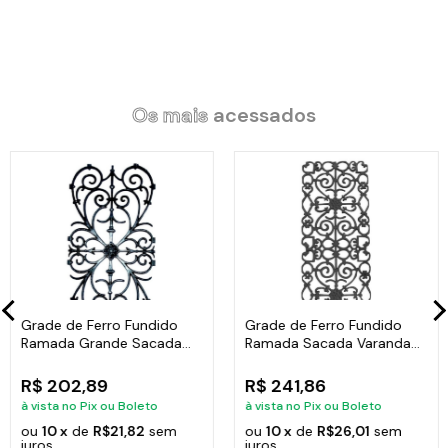
Caçarolas: Alça de Alumínio e Tampa de Vidro.
Frigideira: Cabo em Baquelite Sem Tampa.
Os mais
acessados
Medidas Caçarolas:
Litragem: 1,7L.
Largura: 18cm.
Altura: 10cm.
Peso: 1Kg.
Litragem: 2,3L.
Grade de Ferro Fundido
Grade de Ferro Fundido
Largura: 20cm.
Ramada Grande Sacada
Ramada Sacada Varanda
Peso: 1,15Kg.
Varanda 74x37cm
Escada 95x36cm
Altura: 9cm
R$ 202,89
R$ 241,86
à vista no Pix ou Boleto
à vista no Pix ou Boleto
ou
10 x
de
R$21,82
sem
ou
10 x
de
R$26,01
sem
juros
juros