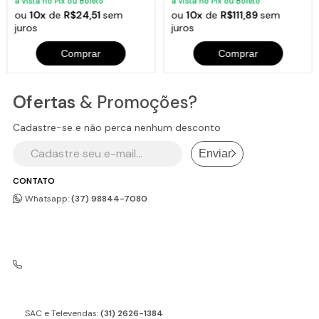
à vista no Pix ou Boleto
à vista no Pix ou Boleto
ou
10x
de
R$24,51
sem
ou
10x
de
R$111,89
sem
juros
juros
Código:
2168JAV
Comprar
Comprar
Ofertas
& Promoções?
Cadastre-se e não perca nenhum desconto
Enviar
CONTATO
Whatsapp:
(37) 98844-7080
SAC e Televendas:
(31) 2626-1384