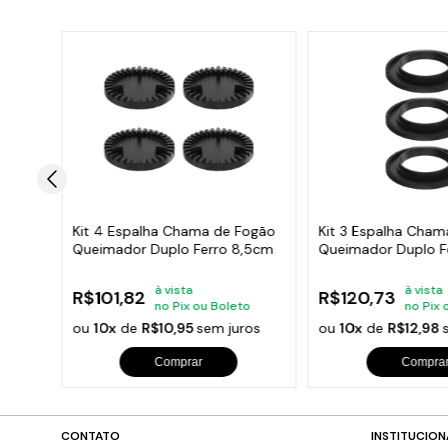
ogão
Kit 4 Espalha Chama de Fogão
Kit 3 Espalha Cha
,5cm
Queimador Duplo Ferro 8,5cm
Queimador Duplo F
à vista
à vista
R$101,82
R$120,73
o
no Pix ou Boleto
no Pix 
s
ou
10x
de
R$10,95
sem juros
ou
10x
de
R$12,98
Comprar
Compra
CONTATO
INSTITUCION