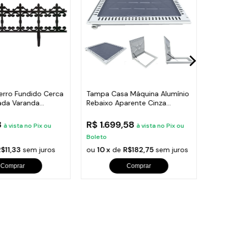
erro Fundido Cerca
Tampa Casa Máquina Alumínio
Grad
ada Varanda
Rebaixo Aparente Cinza
Con
90x90cm
Vara
8
R$ 1.699,58
R$ 
à vista no Pix ou
à vista no Pix ou
Boleto
Bole
$11,33
sem juros
ou
10 x
de
R$182,75
sem juros
ou
1
Comprar
Comprar