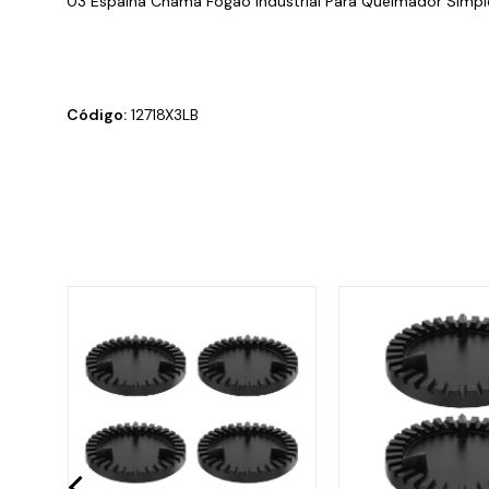
03 Espalha Chama Fogão Industrial Para Queimador Simple
Código:
12718X3LB