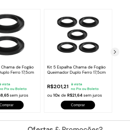
ha Chama de Fogão
Kit 5 Espalha Chama de Fogão
Kit 2
uplo Ferro 17,5cm
Queimador Duplo Ferro 17,5cm
Queim
à vista
à vista
R$201,21
R$50
no Pix ou Boleto
no Pix ou Boleto
$8,65
sem juros
ou
10x
de
R$21,64
sem juros
ou
10
Comprar
Comprar
Ofertas
& Promoções?