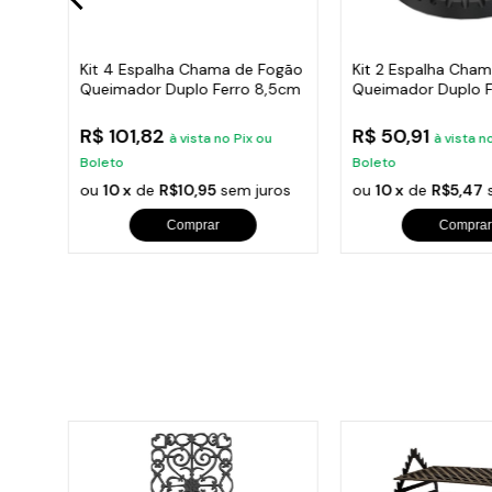
o
Kit 4 Espalha Chama de Fogão
Kit 2 Espalha Cha
les
Queimador Duplo Ferro 8,5cm
Queimador Duplo F
R$ 101,82
R$ 50,91
à vista no Pix ou
à vista n
Boleto
Boleto
ros
ou
10 x
de
R$10,95
sem juros
ou
10 x
de
R$5,47
s
Comprar
Comprar