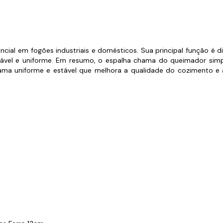
s de Fio Elétrico
pões e Tampas de Chão
Acess
Ver T
al em fogões industriais e domésticos. Sua principal função é di
vel e uniforme. Em resumo, o espalha chama do queimador simple
a uniforme e estável que melhora a qualidade do cozimento e a 