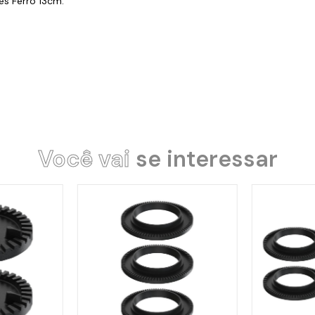
s Ferro 13cm.
Você vai
se interessar