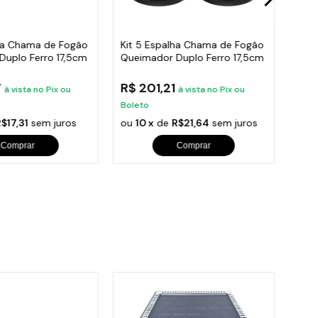
lha Chama de Fogão
Kit 5 Espalha Chama de Fogão
Kit 
Duplo Ferro 17,5cm
Queimador Duplo Ferro 17,5cm
Quei
7
R$ 201,21
R$ 
à vista no Pix ou
à vista no Pix ou
Boleto
Bole
$17,31
sem juros
ou
10 x
de
R$21,64
sem juros
ou
1
Comprar
Comprar