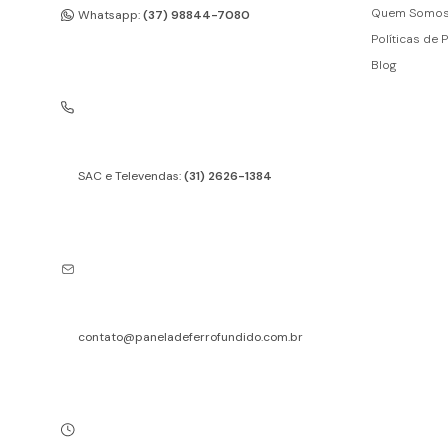
Quem Somo
Whatsapp:
(37) 98844-7080
Políticas de 
Blog
SAC e Televendas:
(31) 2626-1384
contato@paneladeferrofundido.com.br