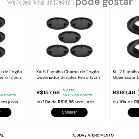
Você também
pode gostar
ma de Fogão
Kit 5 Espalha Chama de Fogão
Kit 2 Espal
erro 17,5cm
Queimador Simples Ferro 13cm
Queimador D
à vista
R$157,66
R$80,48
ou Boleto
no Pix ou Boleto
sem juros
ou
10x
de
R$16,95
sem juros
ou
10x
de
R
r
Comprar
AL
AJUDA / ATENDIMENTO