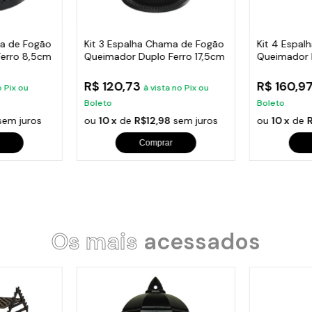
ma de Fogão
Kit 3 Espalha Chama de Fogão
Kit 4 Espa
erro 8,5cm
Queimador Duplo Ferro 17,5cm
Queimador 
R$ 120,73
R$ 160,9
o Pix ou
à vista no Pix ou
Boleto
Boleto
em juros
ou
10 x
de
R$12,98
sem juros
ou
10 x
de
R
Comprar
Os mais
acessados