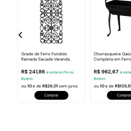
Hera
Grade de Ferro Fundido
Churrasqueira Gaú
Ramada Sacada Varanda
Completa em Ferro
Escada 95x36cm
35x50cm
R$ 241,86
R$ 962,67
u
à vista no Pix ou
à vist
Boleto
Boleto
ros
ou
10 x
de
R$26,01
sem juros
ou
10 x
de
R$103,5
Comprar
Comprar