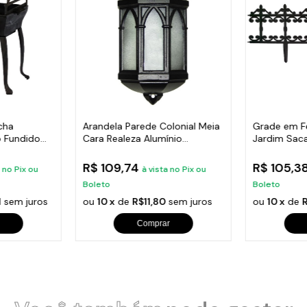
cha
Arandela Parede Colonial Meia
Grade em F
 Fundido
Cara Realeza Alumínio
Jardim Sac
38x18cm
24x86cm
R$ 109,74
R$ 105,3
a no Pix ou
à vista no Pix ou
Boleto
Boleto
1
sem juros
ou
10 x
de
R$11,80
sem juros
ou
10 x
de
R
Comprar