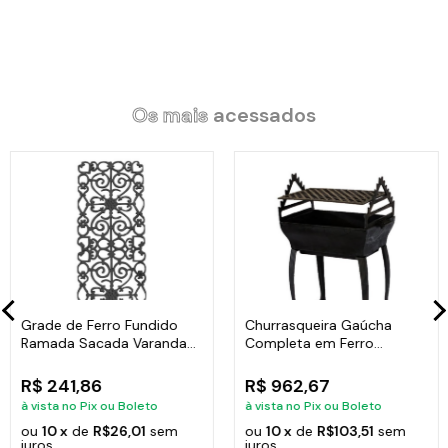
Os mais
acessados
Grade de Ferro Fundido
Churrasqueira Gaúcha
Ramada Sacada Varanda
Completa em Ferro
Escada 95x36cm
Fundido 35x50cm
R$ 241,86
R$ 962,67
à vista no Pix ou Boleto
à vista no Pix ou Boleto
ou
10 x
de
R$26,01
sem
ou
10 x
de
R$103,51
sem
juros
juros