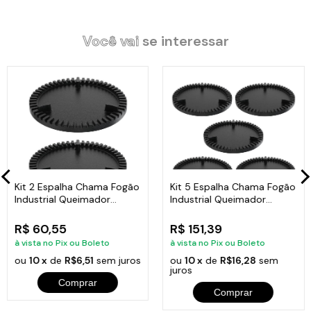
energética. Ideal para: Queimador Simples de 11cm.
Você vai
se interessar
Características Técnicas:
Material: Ferro Fundido.
Diâmetro Total: 11cm.
Peso: 0,327Kg cada.
Kit 2 Espalha Chama Fogão
Kit 5 Espalha Chama Fogão
Itens Inclusos:
Industrial Queimador
Industrial Queimador
03 Espalha Chama Fogão Industrial Queimador Simples Ferro
Simples 11cm
Simples 11cm
11cm.
R$ 60,55
R$ 151,39
à vista no Pix ou Boleto
à vista no Pix ou Boleto
ou
10 x
de
R$6,51
sem juros
ou
10 x
de
R$16,28
sem
juros
Comprar
Código:
91787X3LB
Comprar