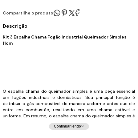
Compartilhe o produto:
Descrição
Kit 3 Espalha Chama Fogão Industrial Queimador Simples
11cm
O espalha chama do queimador simples é uma peça essencial
em fogões industriais e domésticos. Sua principal função é
distribuir o gás combustível de maneira uniforme antes que ele
entre em combustão, resultando em uma chama estável e
uniforme. Em resumo, o espalha chama do queimador simples é
fundamental para garantir uma operação eficiente, segura e
Continuar lendo
consistente do fogão, proporcionando uma chama uniforme e
estável que melhora a qualidade do cozimento e a eficiência