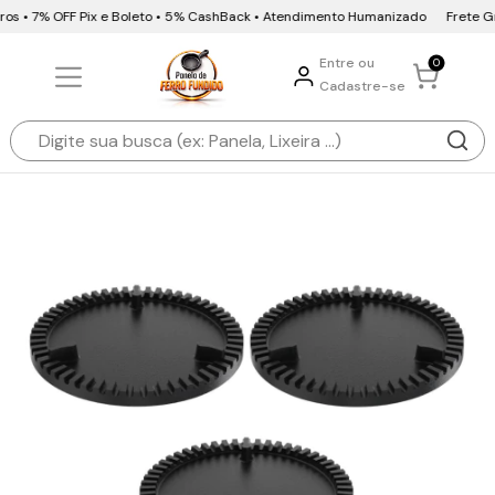
ros • 7% OFF Pix e Boleto • 5% CashBack • Atendimento Humanizado
Frete Grá
Entre ou
0
Cadastre-se