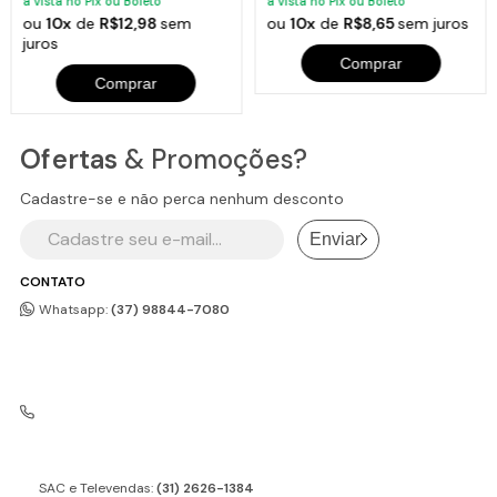
à vista no Pix ou Boleto
à vista no Pix ou Boleto
ou
10x
de
R$12,98
sem
ou
10x
de
R$8,65
sem juros
juros
Comprar
Comprar
Ofertas
& Promoções?
Cadastre-se e não perca nenhum desconto
Enviar
CONTATO
Whatsapp:
(37) 98844-7080
SAC e Televendas:
(31) 2626-1384