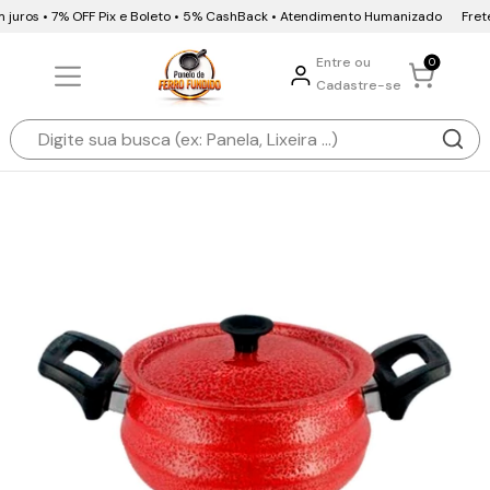
juros • 7% OFF Pix e Boleto • 5% CashBack • Atendimento Humanizado
Frete G
Entre ou
0
Cadastre-se