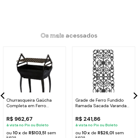
Código:
708-DF.V
Os mais
acessados
Churrasqueira Gaúcha
Grade de Ferro Fundido
Completa em Ferro
Ramada Sacada Varanda
Fundido 35x50cm
Escada 95x36cm
R$ 962,67
R$ 241,86
à vista no Pix ou Boleto
à vista no Pix ou Boleto
ou
10 x
de
R$103,51
sem
ou
10 x
de
R$26,01
sem
juros
juros