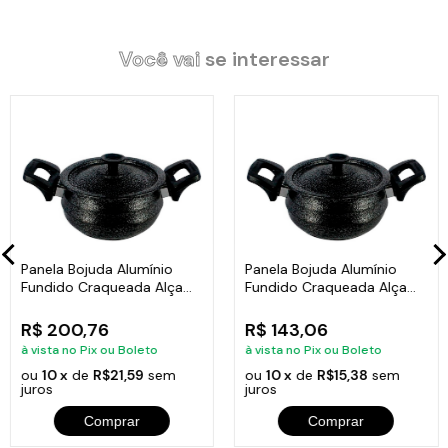
elétrico. Produto de fácil limpeza, pode-se utilizar esponja de
aço somente por dentro sem risco de danificar o material.
Qualidade Imensurável.
Você vai
se interessar
Características do Produto:
Medidas: 18x9,5cm.
Peso: 0,700g.
Litragem: 2L.
Espessura: 3mm.
Material: Alumínio Fundido Polido.
Alça: Baquelite.
Panela Bojuda Alumínio
Panela Bojuda Alumínio
Batoque: Segue conforme a foto.
Fundido Craqueada Alça
Fundido Craqueada Alça
Baquelite Preta N08
Baquelite Preta N06
R$ 200,76
R$ 143,06
Itens Inclusos:
à vista no Pix ou Boleto
à vista no Pix ou Boleto
01 Panela Bojuda Alumínio Fundido Craqueada Alça Baquelite
ou
10 x
de
R$21,59
sem
ou
10 x
de
R$15,38
sem
Vermelha N06
juros
juros
Comprar
Comprar