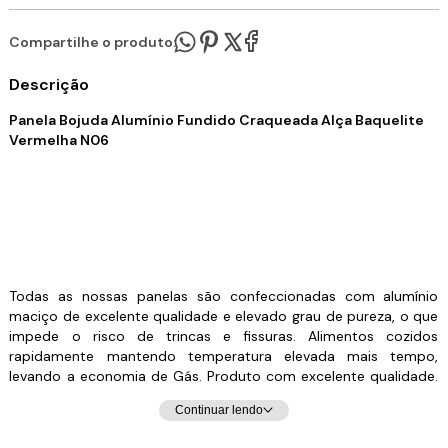
Compartilhe o produto:
Descrição
Panela Bojuda Alumínio Fundido Craqueada Alça Baquelite
Vermelha N06
Todas as nossas panelas são confeccionadas com alumínio
maciço de excelente qualidade e elevado grau de pureza, o que
impede o risco de trincas e fissuras. Alimentos cozidos
rapidamente mantendo temperatura elevada mais tempo,
levando a economia de Gás. Produto com excelente qualidade.
Possuem cabos de madeira para facilitar o manuseio. Produto
Continuar lendo
de Alta Durabilidade, mais beleza e comodidade em sua
cozinha. Pode ser utilizada em fogão a lenha, fogão a gás ou