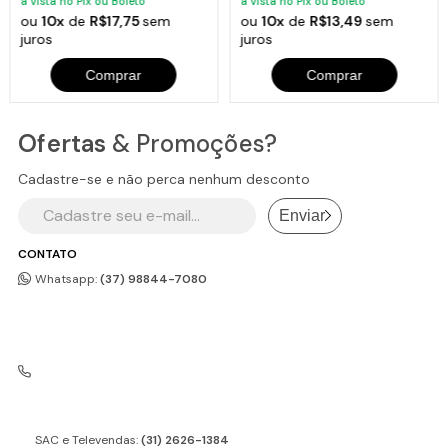
à vista no Pix ou Boleto
à vista no Pix ou Boleto
ou
10x
de
R$17,75
sem
ou
10x
de
R$13,49
sem
juros
juros
Comprar
Comprar
Ofertas
& Promoções?
Cadastre-se e não perca nenhum desconto
Enviar
CONTATO
Whatsapp:
(37) 98844-7080
SAC e Televendas:
(31) 2626-1384