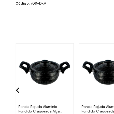
Código:
709-DF.V
em
Panela Bojuda Alumínio
Panela Bojuda Alum
3,6
Fundido Craqueada Alça
Fundido Craqueada