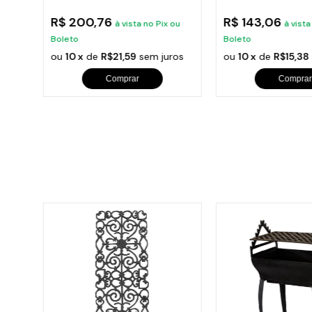
Baquelite Preta N08
Baquelite Preta N0
R$ 200,76
R$ 143,06
ou
à vista no Pix ou
à vista
Boleto
Boleto
ros
ou
10 x
de
R$21,59
sem juros
ou
10 x
de
R$15,38
Comprar
Comprar