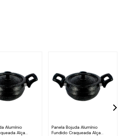
da Alumínio
Panela Bojuda Alumínio
Pane
aqueada Alça
Fundido Craqueada Alça
Fund