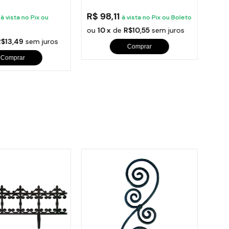
reta N05
Baquelite Preta N04
Baqu
1
R$ 98,11
R$ 
à vista no Pix ou
à vista no Pix ou Boleto
ou
10 x
de
R$10,55
sem juros
ou
1
R$13,49
sem juros
Comprar
Comprar