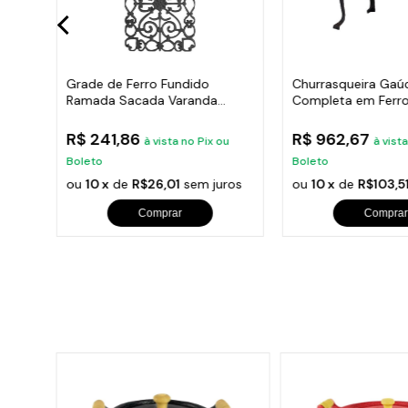
Hera
Grade de Ferro Fundido
Churrasqueira Gaú
Ramada Sacada Varanda
Completa em Ferro
Escada 95x36cm
35x50cm
R$ 241,86
R$ 962,67
u
à vista no Pix ou
à vist
Boleto
Boleto
ros
ou
10 x
de
R$26,01
sem juros
ou
10 x
de
R$103,5
Comprar
Comprar