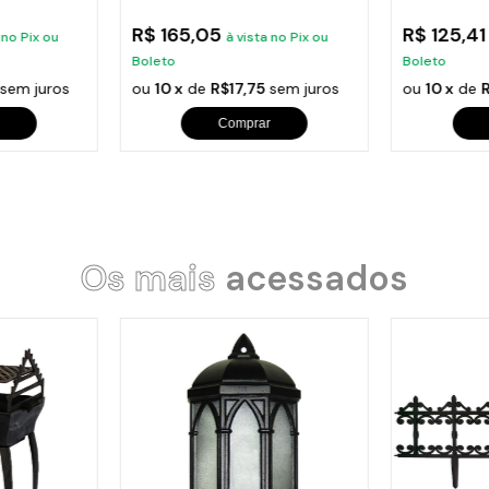
6
Baquelite Preta N07
Baquelite P
R$ 165,05
R$ 125,4
 no Pix ou
à vista no Pix ou
Boleto
Boleto
sem juros
ou
10 x
de
R$17,75
sem juros
ou
10 x
de
Comprar
Os mais
acessados