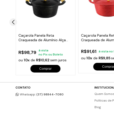
undido
Caçarola Panela Reta
Caçarola Panela Re
Craqueada de Alumínio Alça
Craqueada de Alumí
Madeira Preta 22cm
Madeira Vermelha
à vista
R$91,61
Boleto
R$98,79
à vista no
no Pix ou Boleto
os
ou
10x
de
R$9,85
s
ou
10x
de
R$10,62
sem juros
Compra
Comprar
CONTATO
INSTITUCION
Quem Somo
Whatsapp:
(37) 98844-7080
Políticas de 
Blog