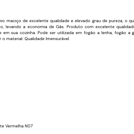
s de Fio Elétrico
pões e Tampas de Chão
Acess
Ver T
o maciço de excelente qualidade e elevado grau de pureza, o que 
, levando a economia de Gás. Produto com excelente qualidade.
em sua cozinha. Pode ser utilizada em fogão a lenha, fogão a gás
 o material. Qualidade Imensurável.
ite Vermelha N07