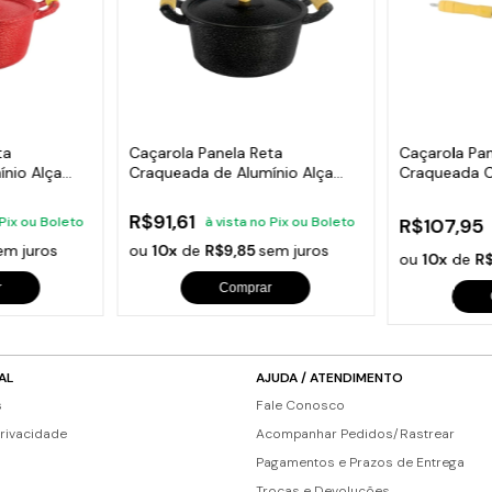
ta
Caçarola Panela Reta
Caçarola Pan
nio Alça
Craqueada de Alumínio Alça
Craqueada C
 20cm
Madeira Preta 20cm
Preta 20cm
R$91,61
 Pix ou Boleto
à vista no Pix ou Boleto
R$107,95
em juros
ou
10x
de
R$9,85
sem juros
ou
10x
de
R$
r
Comprar
AL
AJUDA / ATENDIMENTO
s
Fale Conosco
Privacidade
Acompanhar Pedidos/Rastrear
Pagamentos e Prazos de Entrega
Trocas e Devoluções