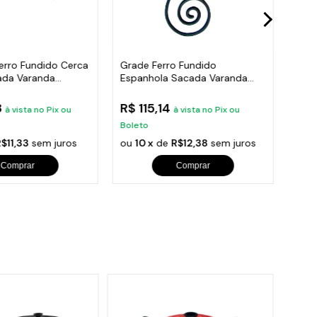
erro Fundido Cerca
Grade Ferro Fundido
Grad
ada Varanda
Espanhola Sacada Varanda
Con
Escada 74x26cm
Vara
8
R$ 115,14
R$ 
à vista no Pix ou
à vista no Pix ou
Boleto
Bole
$11,33
sem juros
ou
10 x
de
R$12,38
sem juros
ou
1
Comprar
Comprar