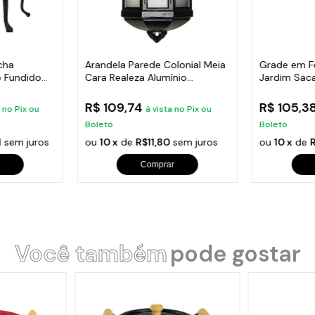
cha
Arandela Parede Colonial Meia
Grade em F
 Fundido
Cara Realeza Alumínio
Jardim Sac
38x18cm
24x86cm
R$ 109,74
R$ 105,3
a no Pix ou
à vista no Pix ou
Boleto
Boleto
1
sem juros
ou
10 x
de
R$11,80
sem juros
ou
10 x
de
R
Comprar
Você também
pode gostar