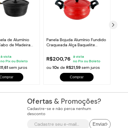
ela de Alumínio
Panela Bojuda Alumínio Fundido
Caçar
abo de Madeira
Craqueada Alça Baquelite
Craqu
Vermelha N08
Madei
à vista
à vista
R$200,76
R$8
no Pix ou Boleto
no Pix ou Boleto
11,61
sem juros
ou
10x
de
R$21,59
sem juros
ou
10
Comprar
Comprar
Ofertas
& Promoções?
Cadastre-se e não perca nenhum
desconto
Enviar