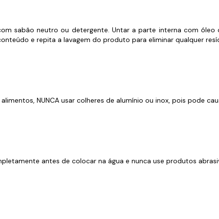
 sabão neutro ou detergente. Untar a parte interna com óleo ou
conteúdo e repita a lavagem do produto para eliminar qualquer resí
s alimentos, NUNCA usar colheres de alumínio ou inox, pois pode ca
ompletamente antes de colocar na água e nunca use produtos abras