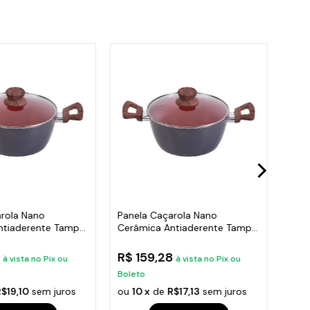
arola Nano
Panela Caçarola Nano
Pane
ntiaderente Tampa
Cerâmica Antiaderente Tampa
Cerâ
V 16cm 1,2L
Indu
7
R$ 159,28
R$ 
à vista no Pix ou
à vista no Pix ou
Boleto
Bole
R$19,10
sem juros
ou
10 x
de
R$17,13
sem juros
ou
1