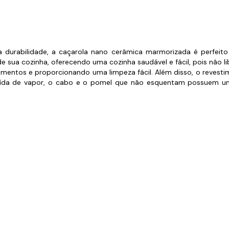
s de Fio Elétrico
pões e Tampas de Chão
Acess
Ver T
 durabilidade, a caçarola nano cerâmica marmorizada é perfeit
e sua cozinha, oferecendo uma cozinha saudável e fácil, pois não li
limentos e proporcionando uma limpeza fácil. Além disso, o revesti
ída de vapor, o cabo e o pomel que não esquentam possuem um