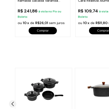
Ramada Sacada Varanda
Cara Realeza Alumí
Escada 95x36cm
38x18cm
R$ 241,86
R$ 109,74
u
à vista no Pix ou
à vista
Boleto
Boleto
ros
ou
10 x
de
R$26,01
sem juros
ou
10 x
de
R$11,80
Comprar
Comprar