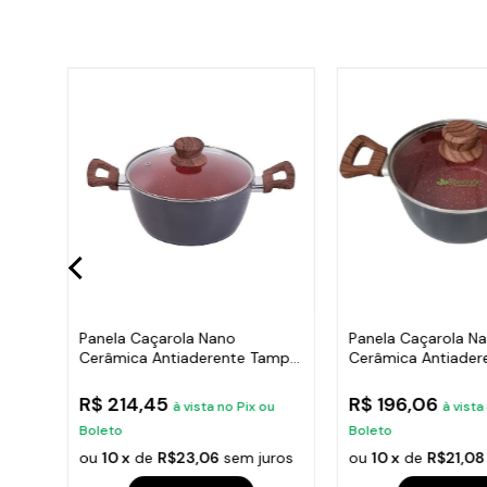
Panela Caçarola Nano
Panela Caçarola N
ali
Cerâmica Antiaderente Tampa
Cerâmica Antiader
V 22cm 2,7L
Indução TV 20cm
R$ 214,45
R$ 196,06
ou
à vista no Pix ou
à vista
Boleto
Boleto
ros
ou
10 x
de
R$23,06
sem juros
ou
10 x
de
R$21,08