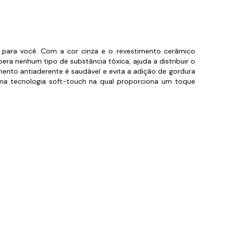
orios para Piscinas
udo
o para você. Com a cor cinza e o revestimento cerâmico
bera nenhum tipo de substância tóxica, ajuda a distribuir o
mento antiaderente é saudável e evita a adição de gordura
a tecnologia soft-touch na qual proporciona um toque