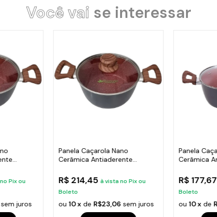
Você vai
se interessar
ano
Panela Caçarola Nano
Panela Caç
ente
Cerâmica Antiaderente
Cerâmica A
Indução TV 22cm
V 18cm 1,7L
R$ 214,45
R$ 177,6
 no Pix ou
à vista no Pix ou
Boleto
Boleto
sem juros
ou
10 x
de
R$23,06
sem juros
ou
10 x
de