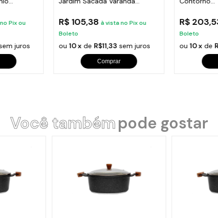
nio
Jardim Sacada Varanda
Contorno
24x86cm
Varanda,Sa
R$ 105,38
R$ 203,
 no Pix ou
à vista no Pix ou
Boleto
Boleto
sem juros
ou
10 x
de
R$11,33
sem juros
ou
10 x
de
Comprar
Você também
pode gostar