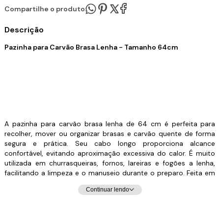
Compartilhe o produto:
Descrição
Pazinha para Carvão Brasa Lenha - Tamanho 64cm
A pazinha para carvão brasa lenha de 64 cm é perfeita para
recolher, mover ou organizar brasas e carvão quente de forma
segura e prática. Seu cabo longo proporciona alcance
confortável, evitando aproximação excessiva do calor. É muito
utilizada em churrasqueiras, fornos, lareiras e fogões a lenha,
facilitando a limpeza e o manuseio durante o preparo. Feita em
material resistente, é uma ferramenta que ajuda a manter o
Continuar lendo
ambiente organizado e garante mais controle sobre o fogo,
tornando o processo bem mais simples e eficiente. Acessório
muito prático para seu churrasco, no manuseio de brasa, lenha