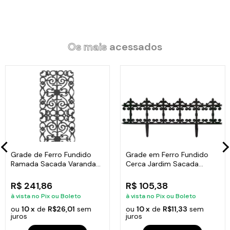
Os mais
acessados
Grade de Ferro Fundido
Grade em Ferro Fundido
Ramada Sacada Varanda
Cerca Jardim Sacada
Escada 95x36cm
Varanda 24x86cm
R$ 241,86
R$ 105,38
à vista no Pix ou Boleto
à vista no Pix ou Boleto
ou
10 x
de
R$26,01
sem
ou
10 x
de
R$11,33
sem
juros
juros