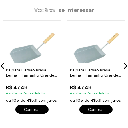
ou carvão. Fabrigado em ferro galvanizado.
Você vai
se interessar
Especificações Técnicas:
Comprimento : 64cm.
Itens Inclusos:
Pá para Carvão Brasa
Pá para Carvão Brasa
Lenha - Tamanho Grande
Lenha - Tamanho Grande
Cabo Curto
Cabo Curto
01 Pazinha para Carvão Brasa Lenha - Tamanho 64cm.
R$ 47,48
R$ 47,48
à vista no Pix ou Boleto
à vista no Pix ou Boleto
ou
10 x
de
R$5,11
sem juros
ou
10 x
de
R$5,11
sem juros
Comprar
Comprar
Código:
MC-A3mn