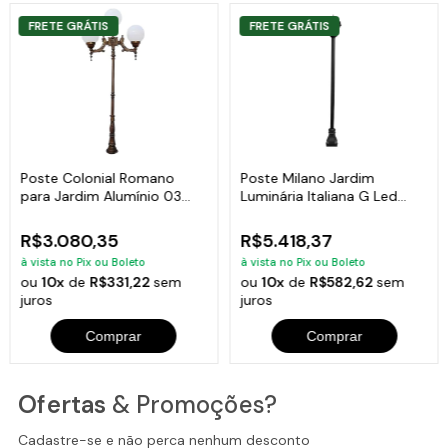
FRETE GRÁTIS
FRETE GRÁTIS
Poste Colonial Romano
Poste Milano Jardim
para Jardim Alumínio 03
Luminária Italiana G Led
Globo 2,44m
Alumínio 410cm
R$3.080,35
R$5.418,37
à vista no Pix ou Boleto
à vista no Pix ou Boleto
ou
10x
de
R$331,22
sem
ou
10x
de
R$582,62
sem
juros
juros
Comprar
Comprar
Ofertas
& Promoções?
Cadastre-se e não perca nenhum desconto