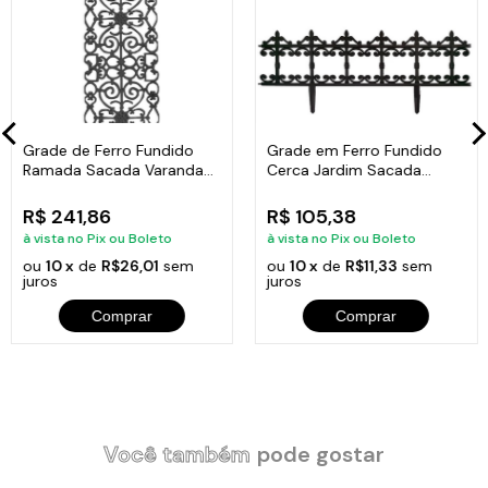
Grade de Ferro Fundido
Grade em Ferro Fundido
Ramada Sacada Varanda
Cerca Jardim Sacada
Escada 95x36cm
Varanda 24x86cm
R$ 241,86
R$ 105,38
à vista no Pix ou Boleto
à vista no Pix ou Boleto
ou
10 x
de
R$26,01
sem
ou
10 x
de
R$11,33
sem
juros
juros
Comprar
Comprar
Você também
pode gostar