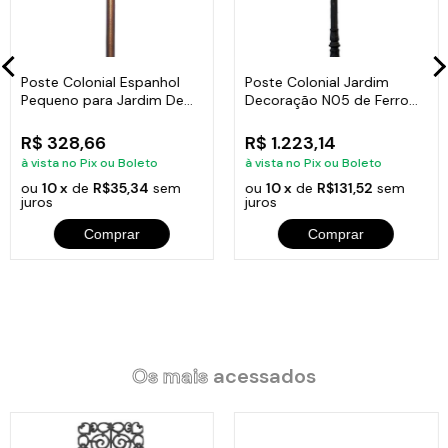
Altura total: 234cm.
Base: 18x17cm.
Poste Colonial Espanhol
Poste Colonial Jardim
Itens Inclusos:
Pequeno para Jardim De
Decoração N05 de Ferro
01 Poste Colonial Leblon Jardim Alumínio Suporte de Placa
Alumínio 90cm
Fundido 182cm
234cm.
R$ 328,66
R$ 1.223,14
à vista no Pix ou Boleto
à vista no Pix ou Boleto
ou
10 x
de
R$35,34
sem
ou
10 x
de
R$131,52
sem
juros
juros
Código:
PT302eSPNSG
Comprar
Comprar
Os mais
acessados