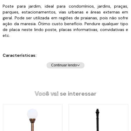
Poste para jardim, ideal para condomínios, jardins, praças,
parques, estacionamentos, vias urbanas e áreas externas em
geral. Pode ser utilizada em regiões de praianas, pois não sofre
ação da maresia. Ótimo custo benefício. Pendure qualquer tipo
de placa neste lindo poste, placas informativas, convidativas e
etc.
Características:
Cores disponíveis: Preto Brilhante, Branco, Dourado Craqueado,
Continuar lendo
Dourado Pátina, Ouro Velho, Preto Fosco, Amarelo, Vermelho,
Azul, Marrom, Prata Craqueado, Grafite e Verde Musgo
Texturizado. Favor informar no campo de mensagem a cor
desejada. Todas as cores citadas estão à mostra como imagem
secundária do anúncio. Se o comprador não se pronunciar
Você vai
se interessar
quanto a cor, será enviada a cor padrão Dourado Craqueado.
Material: Alumínio Fundido e Tubo.
Medidas:
Diâmetro dos Braços: 62cm.