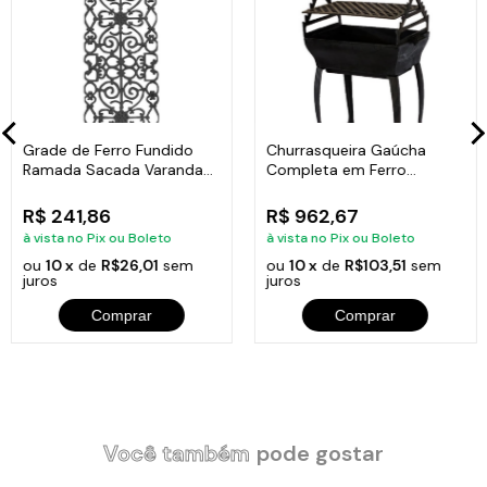
Grade de Ferro Fundido
Churrasqueira Gaúcha
Ramada Sacada Varanda
Completa em Ferro
Escada 95x36cm
Fundido 35x50cm
R$ 241,86
R$ 962,67
à vista no Pix ou Boleto
à vista no Pix ou Boleto
ou
10 x
de
R$26,01
sem
ou
10 x
de
R$103,51
sem
juros
juros
Comprar
Comprar
Você também
pode gostar