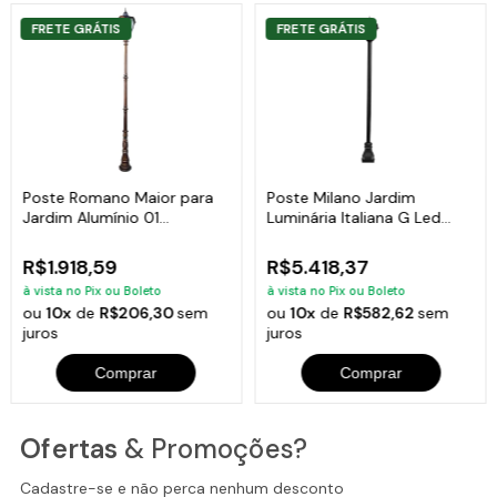
FRETE GRÁTIS
FRETE GRÁTIS
Poste Romano Maior para
Poste Milano Jardim
Jardim Alumínio 01
Luminária Italiana G Led
Luminária 2,58m
Alumínio 410cm
R$1.918,59
R$5.418,37
à vista no Pix ou Boleto
à vista no Pix ou Boleto
ou
10x
de
R$206,30
sem
ou
10x
de
R$582,62
sem
juros
juros
Comprar
Comprar
Ofertas
& Promoções?
Cadastre-se e não perca nenhum desconto