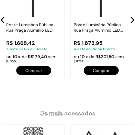
Luminária: 40cm.
Altura: 3 Metros.
Espessura: 2mm.
Voltagem: 110v.
Poste Luminária Pública
Poste Luminária Pública
Tubo: 10x5cm.
Rua Praça Alumínio LED
Rua Praça Alumínio LED
Peso: 5,1Kg.
50W 110v 4mt
50W 220v 5mt
R$ 1.668,42
R$ 1.873,95
à vista no Pix ou Boleto
à vista no Pix ou Boleto
ou
10 x
de
R$179,40
sem
ou
10 x
de
R$201,50
sem
juros
juros
Itens Inclusos:
01 Poste Luminária Pública Rua Praça Alumínio LED 50W 110v
Comprar
Comprar
3mt.
Código:
PL3110UTD
Os mais
acessados