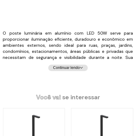
O poste luminária em alumínio com LED 50W serve para
proporcionar iluminação eficiente, duradouro e econômico em
ambientes externos, sendo ideal para ruas, praças, jardins,
condomínios, estacionamentos, áreas públicas e privadas que
necessitam de segurança e visibilidade durante a noite. Sua
estrutura em alumínio garante resistência à corrosão,
Continuar lendo
durabilidade e leveza, além de contribuir para a estética
moderna do local. O uso de LED de 50W oferece alta
luminosidade com baixo consumo de energia, reduzindo custos
na conta de luz e diminuindo a necessidade de manutenção
frequente, já que possui vida útil prolongada em comparação às
Você vai
se interessar
lâmpadas tradicionais. Além disso, ajuda a aumentar a
segurança de pedestres e motoristas ao evitar pontos escuros,
melhora a sensação de conforto e embeleza os espaços
externos, unindo funcionalidade, economia e design.
Características Técnicas:
Material: Tubo de Alumínio.
Led: 50W / 5000K.