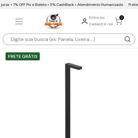
juros • 7% OFF Pix e Boleto • 5% CashBack • Atendimento Humanizado
Frete G
Entre ou
0
Cadastre-se
FRETE GRÁTIS