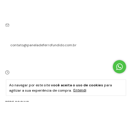
contato@paneladeferrofundido.com.br
Ao navegar por este site
você aceita o uso de cookies
para
agilizar a sua experiência de compra.
Entendi
Segunda a sexta, das 08h às 17h
REDE SOCIAIS
INSTITUCIONAL
AJUDA / ATENDIMENTO