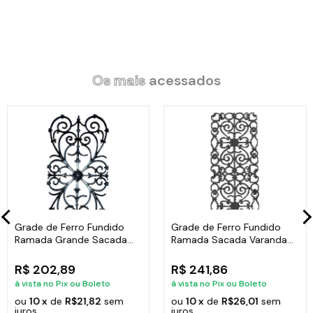
Os mais
acessados
Grade de Ferro Fundido
Grade de Ferro Fundido
Ramada Grande Sacada
Ramada Sacada Varanda
Varanda 74x37cm
Escada 95x36cm
R$ 202,89
R$ 241,86
à vista no Pix ou Boleto
à vista no Pix ou Boleto
ou
10 x
de
R$21,82
sem
ou
10 x
de
R$26,01
sem
juros
juros