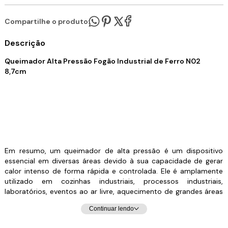
Compartilhe o produto:
Descrição
Queimador Alta Pressão Fogão Industrial de Ferro N02
8,7cm
Em resumo, um queimador de alta pressão é um dispositivo
essencial em diversas áreas devido à sua capacidade de gerar
calor intenso de forma rápida e controlada. Ele é amplamente
utilizado em cozinhas industriais, processos industriais,
laboratórios, eventos ao ar livre, aquecimento de grandes áreas
e secagem de produtos agrícolas e alimentícios. Sua robustez e
Continuar lendo
eficiência fazem dele uma ferramenta indispensável para
qualquer aplicação que exija altas temperaturas.