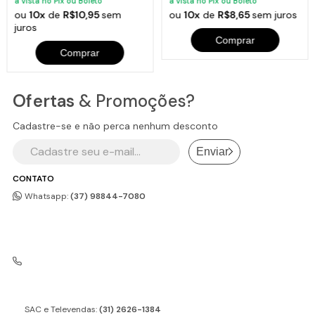
à vista no Pix ou Boleto
à vista no Pix ou Boleto
ou
10x
de
R$10,95
sem
ou
10x
de
R$8,65
sem juros
juros
Comprar
Comprar
Ofertas
& Promoções?
Cadastre-se e não perca nenhum desconto
Enviar
CONTATO
Whatsapp:
(37) 98844-7080
SAC e Televendas:
(31) 2626-1384