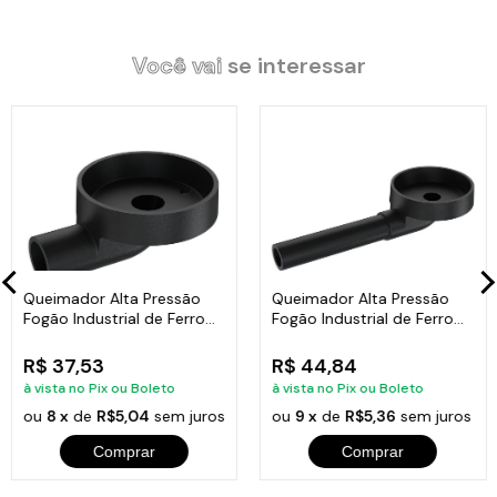
Você vai
se interessar
Características Técnicas:
Comprimento do Cano: 14cm.
Diâmetro do Bocal: 2,4cm.
Material: Ferro Fundido.
Diâmetro Total: 8,7cm.
Peso: 0,514Kg.
Altura: 2cm.
Queimador Alta Pressão
Queimador Alta Pressão
Fogão Industrial de Ferro
Fogão Industrial de Ferro
N01 8,7cm
N03 8,7cm
Itens Inclusos:
R$ 37,53
R$ 44,84
01 Queimador Alta Pressão Fogão Industrial de Ferro N02 8,7cm.
à vista no Pix ou Boleto
à vista no Pix ou Boleto
ou
8 x
de
R$5,04
sem juros
ou
9 x
de
R$5,36
sem juros
Comprar
Comprar
Código:
99910LB