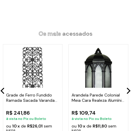
Código:
15628LB
Os mais
acessados
Grade de Ferro Fundido
Arandela Parede Colonial
Ramada Sacada Varanda
Meia Cara Realeza Alumínio
Escada 95x36cm
38x18cm
R$ 241,86
R$ 109,74
à vista no Pix ou Boleto
à vista no Pix ou Boleto
ou
10 x
de
R$26,01
sem
ou
10 x
de
R$11,80
sem
juros
juros