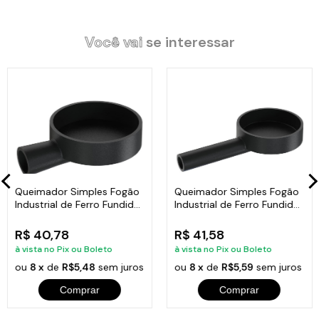
as informações sobre medidas estão nas imagens.
Você vai
se interessar
Características Técnicas:
Comprimento do Cano: 16,2cm.
Diâmetro do Bocal: 2cm.
Material: Ferro Fundido.
Diâmetro Total: 13cm.
Peso: 0,940Kg.
Altura: 2,8cm.
Queimador Simples Fogão
Queimador Simples Fogão
Industrial de Ferro Fundido
Industrial de Ferro Fundido
N01 11cm
N02 11cm
R$ 40,78
R$ 41,58
Itens Inclusos:
à vista no Pix ou Boleto
à vista no Pix ou Boleto
01 Queimador Simples Fogão Industrial de Ferro Fundido N02
ou
8 x
de
R$5,48
sem juros
ou
8 x
de
R$5,59
sem juros
13cm.
Comprar
Comprar