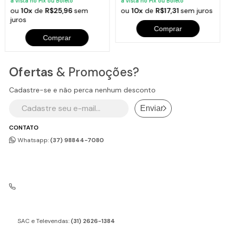
à vista no Pix ou Boleto
à vista no Pix ou Boleto
ou
10x
de
R$25,96
sem
ou
10x
de
R$17,31
sem juros
juros
Comprar
Comprar
Ofertas
& Promoções?
Cadastre-se e não perca nenhum desconto
Enviar
CONTATO
Whatsapp:
(37) 98844-7080
SAC e Televendas:
(31) 2626-1384