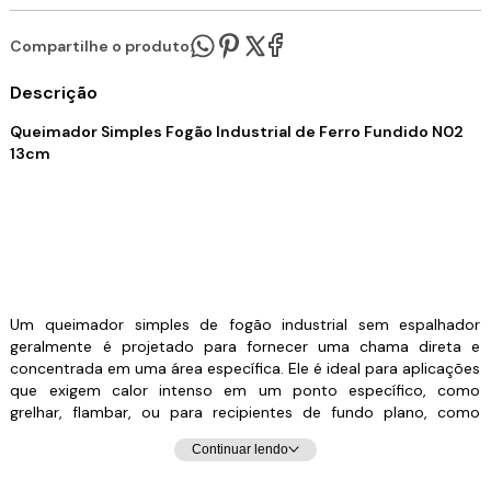
Compartilhe o produto:
Descrição
Queimador Simples Fogão Industrial de Ferro Fundido N02
13cm
Um queimador simples de fogão industrial sem espalhador
geralmente é projetado para fornecer uma chama direta e
concentrada em uma área específica. Ele é ideal para aplicações
que exigem calor intenso em um ponto específico, como
grelhar, flambar, ou para recipientes de fundo plano, como
panelas woks. Esse tipo de queimador é comumente utilizado
Continuar lendo
em cozinhas industriais para proporcionar alta temperatura e
controle preciso em técnicas de cozimento específicas. Todas