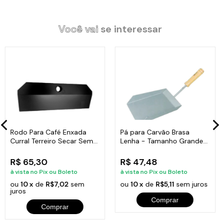
para quem quer mais precisão no preparo, deixando tudo mais
organizado e facilitando o manuseio durante o cozimento.
Você vai
se interessar
Especificações Técnicas:
Dimensão: 18,5 comprimento.
Rodo Para Café Enxada
Pá para Carvão Brasa
Curral Terreiro Secar Sem
Lenha - Tamanho Grande
Itens Inclusos:
Cabo 18x49cm
Cabo Curto
R$ 65,30
R$ 47,48
01 Rodo para Carvão Brasa Lenha - Tamanho Grande / Cabo
à vista no Pix ou Boleto
à vista no Pix ou Boleto
Curto.
ou
10 x
de
R$7,02
sem
ou
10 x
de
R$5,11
sem juros
juros
Comprar
Comprar