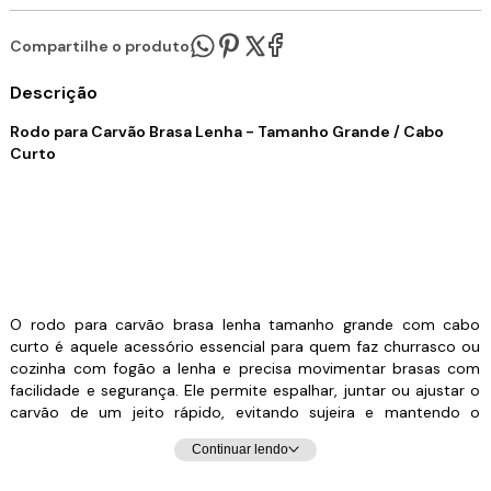
Compartilhe o produto:
Descrição
Rodo para Carvão Brasa Lenha - Tamanho Grande / Cabo
Curto
O rodo para carvão brasa lenha tamanho grande com cabo
curto é aquele acessório essencial para quem faz churrasco ou
cozinha com fogão a lenha e precisa movimentar brasas com
facilidade e segurança. Ele permite espalhar, juntar ou ajustar o
carvão de um jeito rápido, evitando sujeira e mantendo o
controle total da intensidade do fogo. Feito em material
Continuar lendo
resistente ao calor, é super prático e pode ser utilizado tanto
em churrasqueiras quanto em fornos e fogões a lenha. Ideal