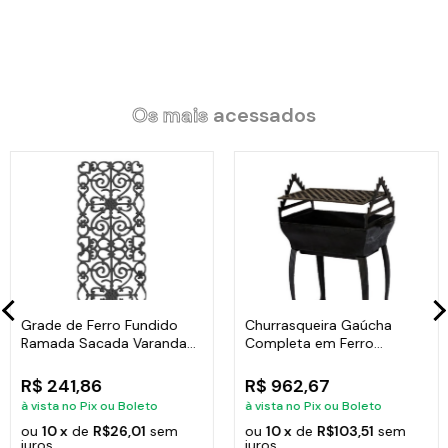
Código:
MC-A4.1mn
Os mais
acessados
Grade de Ferro Fundido
Churrasqueira Gaúcha
Ramada Sacada Varanda
Completa em Ferro
Escada 95x36cm
Fundido 35x50cm
R$ 241,86
R$ 962,67
à vista no Pix ou Boleto
à vista no Pix ou Boleto
ou
10 x
de
R$26,01
sem
ou
10 x
de
R$103,51
sem
juros
juros