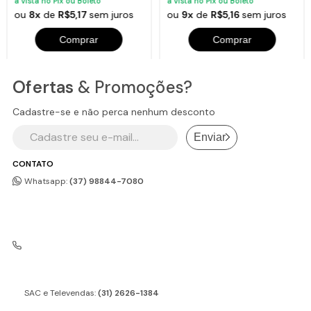
à vista no Pix ou Boleto
à vista no Pix ou Boleto
ou
8x
de
R$5,17
sem juros
ou
9x
de
R$5,16
sem juros
Comprar
Comprar
Ofertas
& Promoções?
Cadastre-se e não perca nenhum desconto
Enviar
CONTATO
Whatsapp:
(37) 98844-7080
SAC e Televendas:
(31) 2626-1384