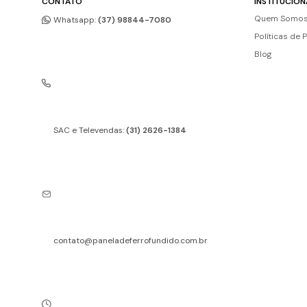
CONTATO
INSTITUCION
Quem Somo
Whatsapp:
(37) 98844-7080
Políticas de 
Blog
SAC e Televendas:
(31) 2626-1384
contato@paneladeferrofundido.com.br