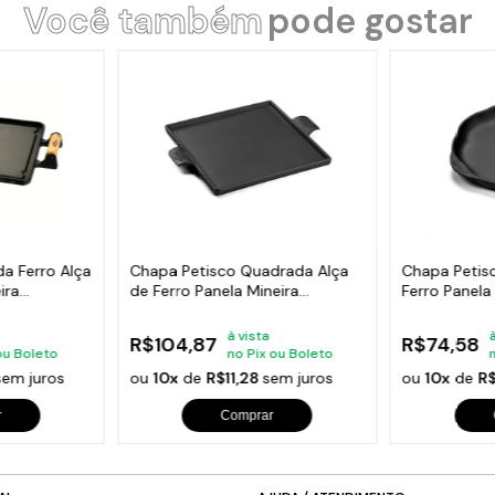
Você também
pode gostar
a Ferro Alça
Chapa Petisco Quadrada Alça
Chapa Petis
ira
de Ferro Panela Mineira
Ferro Panela
22x22cm
à vista
R$104,87
R$74,58
ou Boleto
no Pix ou Boleto
sem juros
ou
10x
de
R$11,28
sem juros
ou
10x
de
R
r
Comprar