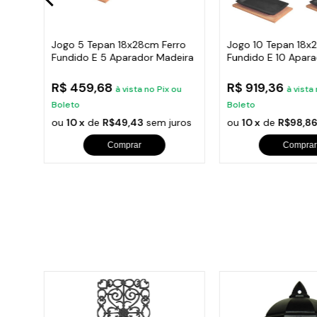
o
Jogo 5 Tepan 18x28cm Ferro
Jogo 10 Tepan 18x
30Cm
Fundido E 5 Aparador Madeira
Fundido E 10 Apar
R$ 459,68
R$ 919,36
ou
à vista no Pix ou
à vista
Boleto
Boleto
ros
ou
10 x
de
R$49,43
sem juros
ou
10 x
de
R$98,8
Comprar
Comprar