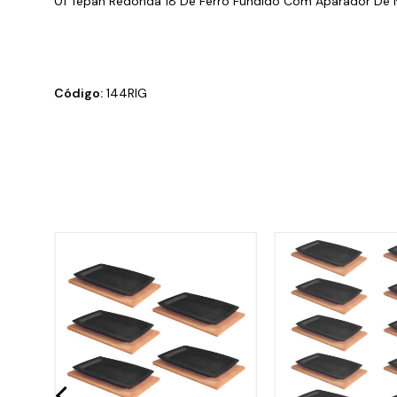
01 Tepan Redonda 18 De Ferro Fundido Com Aparador De 
Código:
144RIG