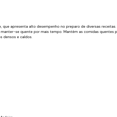
s de Fio Elétrico
pões e Tampas de Chão
Acess
Ver T
 que apresenta alto desempenho no preparo de diversas receitas. Mu
or manter-se quente por mais tempo. Mantém as comidas quentes po
s densos e caldos.