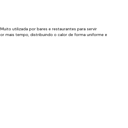
orios para Piscinas
udo
ito utilizada por bares e restaurantes para servir
r mais tempo, distribuindo o calor de forma uniforme e