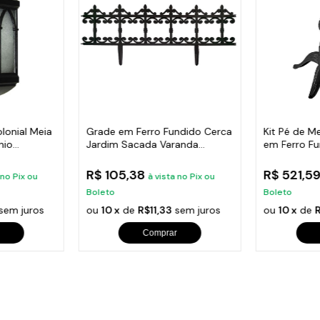
lonial Meia
Grade em Ferro Fundido Cerca
Kit Pé de M
nio
Jardim Sacada Varanda
em Ferro F
24x86cm
R$ 105,38
R$ 521,5
 no Pix ou
à vista no Pix ou
Boleto
Boleto
sem juros
ou
10 x
de
R$11,33
sem juros
ou
10 x
de
Comprar