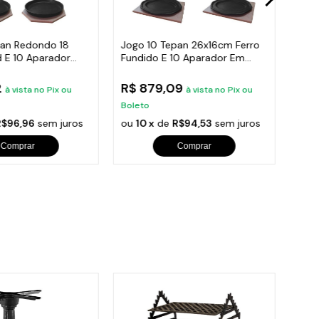
pan Redondo 18
Jogo 10 Tepan 26x16cm Ferro
Tepa
d E 10 Aparador
Fundido E 10 Aparador Em
Fun
Madeira
Made
2
R$ 879,09
R$ 
à vista no Pix ou
à vista no Pix ou
Boleto
Bole
R$96,96
sem juros
ou
10 x
de
R$94,53
sem juros
ou
1
Comprar
Comprar