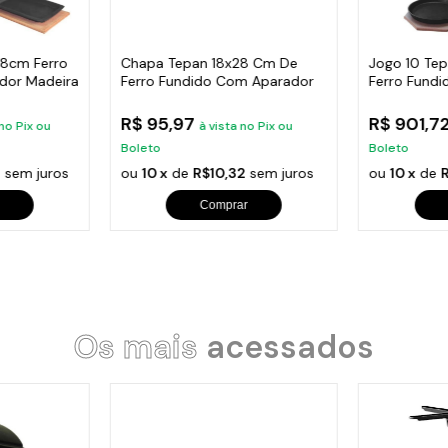
28cm Ferro
Chapa Tepan 18x28 Cm De
Jogo 10 Te
ador Madeira
Ferro Fundido Com Aparador
Ferro Fundi
Madeira
R$ 95,97
R$ 901,7
 no Pix ou
à vista no Pix ou
Boleto
Boleto
6
sem juros
ou
10 x
de
R$10,32
sem juros
ou
10 x
de
Comprar
Os mais
acessados