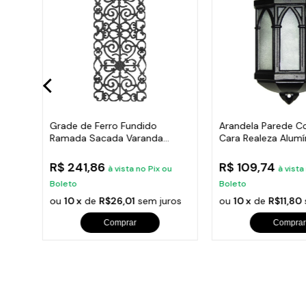
rman
Grade de Ferro Fundido
Arandela Parede Co
ção
Ramada Sacada Varanda
Cara Realeza Alumí
Escada 95x36cm
38x18cm
R$ 241,86
R$ 109,74
ix ou
à vista no Pix ou
à vista
Boleto
Boleto
ou
10 x
de
R$26,01
sem juros
ou
10 x
de
R$11,80
Comprar
Comprar