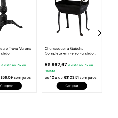
esa e Trava Verona
Churrasqueira Gaúcha
Grad
undido
Completa em Ferro Fundido
Con
35x50cm
Vara
9
R$ 962,67
R$ 
à vista no Pix ou
à vista no Pix ou
Boleto
Bole
R$56,09
sem juros
ou
10 x
de
R$103,51
sem juros
ou
1
Comprar
Comprar