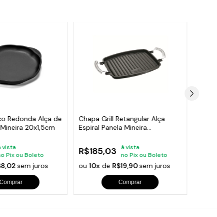
co Redonda Alça de
Chapa Grill Retangular Alça
Chapa
 Mineira 20x1,5cm
Espiral Panela Mineira
de Fe
31x24,5cm
24x2
à vista
à vista
R$185,03
R$11
no Pix ou Boleto
no Pix ou Boleto
$8,02
sem juros
ou
10x
de
R$19,90
sem juros
ou
10
Comprar
Comprar