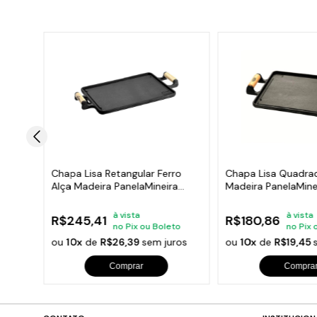
lça de
Chapa Lisa Retangular Ferro
Chapa Lisa Quadrad
,5cm
Alça Madeira PanelaMineira
Madeira PanelaMine
46x25
30x30cm
à vista
à vista
R$245,41
R$180,86
o
no Pix ou Boleto
no Pix 
ros
ou
10x
de
R$26,39
sem juros
ou
10x
de
R$19,45
Comprar
Compra