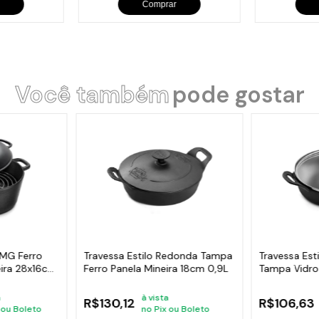
Comprar
Você também
pode gostar
MG Ferro
Travessa Estilo Redonda Tampa
Travessa Est
eira 28x16cm
Ferro Panela Mineira 18cm 0,9L
Tampa Vidro
18cm
a
à vista
R$130,12
R$106,63
 ou Boleto
no Pix ou Boleto