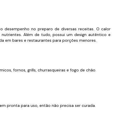
orios para Piscinas
udo
lto desempenho no preparo de diversas receitas. O calor
 nutrientes. Além de tudo, possui um design autêntico e
lizada em bares e restaurantes para porções menores.
icos, fornos, grills, churrasqueiras e fogo de chão.
m pronta para uso, então não precisa ser curada.