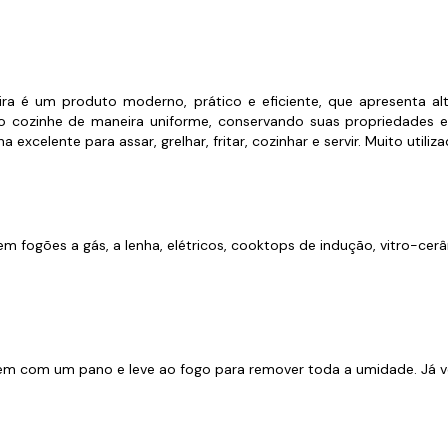
s de Fio Elétrico
pões e Tampas de Chão
Acess
Ver T
ira é um produto moderno, prático e eficiente, que apresenta a
to cozinhe de maneira uniforme, conservando suas propriedades e
a excelente para assar, grelhar, fritar, cozinhar e servir. Muito uti
em fogões a gás, a lenha, elétricos, cooktops de indução, vitro-cerâm
m com um pano e leve ao fogo para remover toda a umidade. Já ve