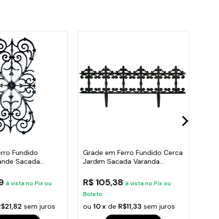
rro Fundido
Grade em Ferro Fundido Cerca
Grad
ande Sacada
Jardim Sacada Varanda
Con
x37cm
24x86cm
Vara
89
R$ 105,38
R$ 
à vista no Pix ou
à vista no Pix ou
Boleto
Bole
R$21,82
sem juros
ou
10 x
de
R$11,33
sem juros
ou
1