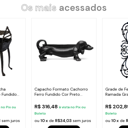
Os mais
acessados
cha
Capacho Formato Cachorro
Grade de Fe
 Fundido
Ferro Fundido Cor Preto
Ramada Gr
38X14Cm
Varanda 74
R$ 316,48
R$ 202,
a no Pix ou
à vista no Pix ou
Boleto
Boleto
1
sem juros
ou
10 x
de
R$34,03
sem juros
ou
10 x
de