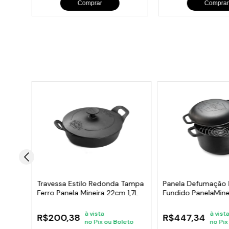
Comprar
Comprar
lça
Travessa Estilo Redonda Tampa
Panela Defumação 
 0,9L
Ferro Panela Mineira 22cm 1,7L
Fundido PanelaMin
8,2L
à vista
à vist
R$200,38
R$447,34
no Pix ou Boleto
no Pix