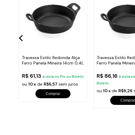
Travessa Estilo Redonda Alça
Travessa Estilo Re
03
Ferro Panela Mineira 14cm 0,4L
Ferro Panela Minei
R$ 61,13
R$ 86,16
à vista no Pix ou Boleto
à vista n
Boleto
ou
10 x
de
R$6,57
sem juros
os
ou
10 x
de
R$9,26
s
Comprar
Comprar