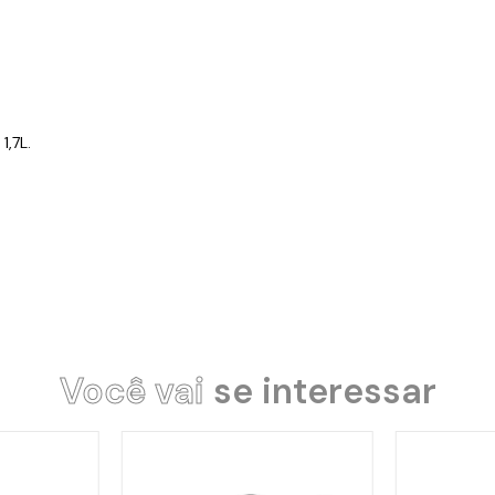
1,7L
.
Você vai
se interessar