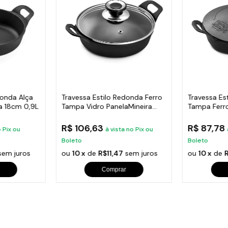
donda Alça
Travessa Estilo Redonda Ferro
Travessa Es
ra 18cm 0,9L
Tampa Vidro PanelaMineira
Tampa Ferro
18cm
14cm 0,4L
R$ 106,63
R$ 87,78
o Pix ou
à vista no Pix ou
Boleto
Boleto
em juros
ou
10 x
de
R$11,47
sem juros
ou
10 x
de
Comprar