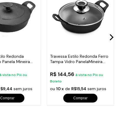
tilo Redonda
Travessa Estilo Redonda Ferro
Trav
 Panela Mineira
Tampa Vidro PanelaMineira
Tamp
22cm
22cm
R$ 144,56
R$
à vista no Pix ou
à vista no Pix ou
Boleto
Bole
R$9,44
sem juros
ou
10 x
de
R$15,54
sem juros
ou
1
Comprar
Comprar