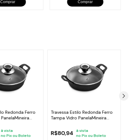
Comprar
Comprar
ilo Redonda Ferro
Travessa Estilo Redonda Ferro
Trave
 PanelaMineira
Tampa Vidro PanelaMineira
Ferro
14cm
à vista
à vista
R$61
R$80,94
no Pix ou Boleto
no Pix ou Boleto
ou
10