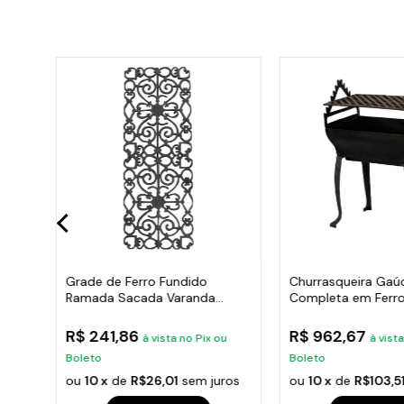
ana
Grade de Ferro Fundido
Churrasqueira Gaú
Ramada Sacada Varanda
Completa em Ferro
Escada 95x36cm
35x50cm
R$ 241,86
R$ 962,67
u
à vista no Pix ou
à vist
Boleto
Boleto
ros
ou
10 x
de
R$26,01
sem juros
ou
10 x
de
R$103,5