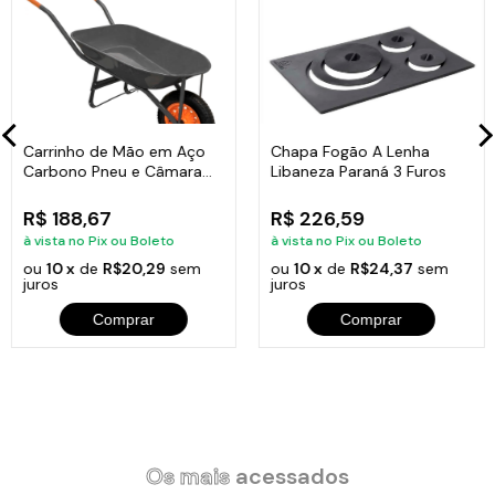
material Alça: Ferro Fundido
Diâmetro: 30 cm
Carrinho de Mão em Aço
Chapa Fogão A Lenha
Carbono Pneu e Câmara
Libaneza Paraná 3 Furos
Altura: 1,5 cm
Chapa 26mm 60L
R$ 188,67
R$ 226,59
Peso: 2,71 kg
à vista no Pix ou Boleto
à vista no Pix ou Boleto
ou
10 x
de
R$20,29
sem
ou
10 x
de
R$24,37
sem
juros
juros
Código: 6600
Comprar
Comprar
Itens Inclusos:
Os mais
acessados