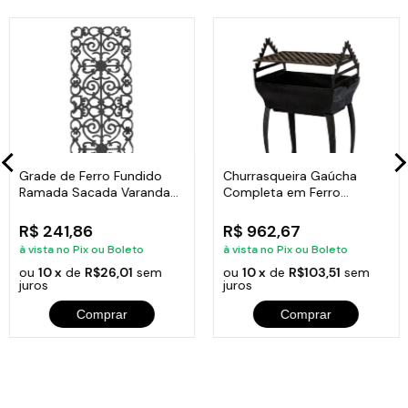
01 Chapa Picanheira Ferro Alça Ferro Santana 30cm
Grade de Ferro Fundido
Churrasqueira Gaúcha
Ramada Sacada Varanda
Completa em Ferro
Escada 95x36cm
Fundido 35x50cm
Produto plataforma Plast.
R$ 241,86
R$ 962,67
à vista no Pix ou Boleto
à vista no Pix ou Boleto
ou
10 x
de
R$26,01
sem
ou
10 x
de
R$103,51
sem
juros
juros
Comprar
Comprar