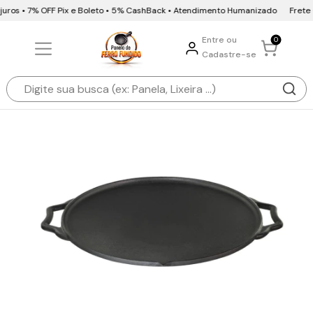
uros • 7% OFF Pix e Boleto • 5% CashBack • Atendimento Humanizado
Frete Gr
Entre ou
0
Cadastre-se