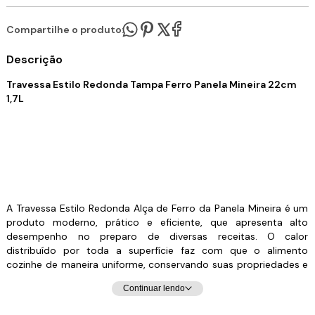
Compartilhe o produto:
Descrição
Travessa Estilo Redonda Tampa Ferro Panela Mineira 22cm
1,7L
A Travessa Estilo Redonda Alça de Ferro da Panela Mineira é um
produto moderno, prático e eficiente, que apresenta alto
desempenho no preparo de diversas receitas. O calor
distribuído por toda a superfície faz com que o alimento
cozinhe de maneira uniforme, conservando suas propriedades e
nutrientes. Além de tudo, possui um design autêntico e
Continuar lendo
elegante, com fundo reto preto e alças largas, o que a torna
excelente para assar, grelhar, fritar, cozinhar e servir. Muito