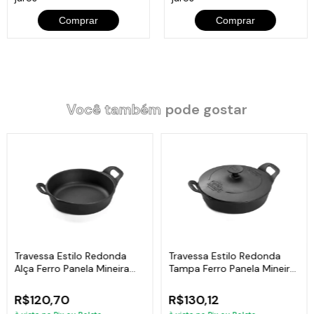
Alças: Ferro.
Comprar
Comprar
Chapa: Lisa.
Itens Inclusos:
01
Travessa Estilo Redonda Alça Ferro Panela Mineira 22cm 1,7L
.
Você também
pode gostar
01 Tampa em Ferro Fundido Panela Mineira 22cm.
01 Batoque em Ferro Fundido.
Código:
5024PM
Travessa Estilo Redonda
Travessa Estilo Redonda
Alça Ferro Panela Mineira
Tampa Ferro Panela Mineira
22cm 1,7L
18cm 0,9L
R$120,70
R$130,12