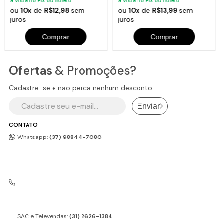
à vista no Pix ou Boleto
à vista no Pix ou Boleto
ou
10x
de
R$12,98
sem
ou
10x
de
R$13,99
sem
juros
juros
Comprar
Comprar
Ofertas
& Promoções?
Cadastre-se e não perca nenhum desconto
Enviar
CONTATO
Whatsapp:
(37) 98844-7080
SAC e Televendas:
(31) 2626-1384